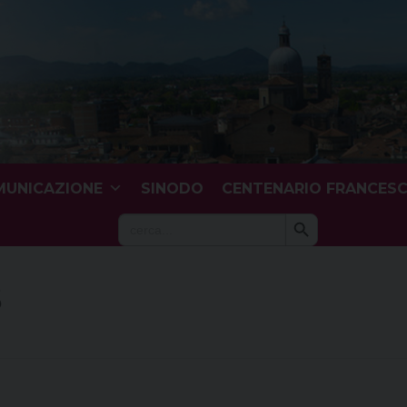
UNICAZIONE
SINODO
CENTENARIO FRANCES
Search Button
Search
for:
5