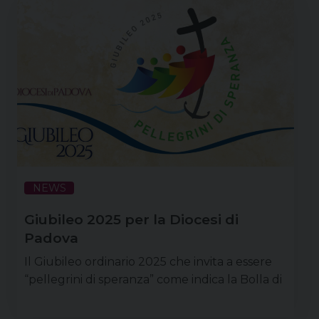
NEWS
Giubileo 2025 per la Diocesi di
Padova
Il Giubileo ordinario 2025 che invita a essere
“pellegrini di speranza” come indica la Bolla di
indizione (Spes non confundit [Rm 5,5] – La
speranza non delude) avrà inizio con l’apertura