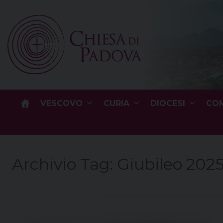
Skip
to
content
VESCOVO
CURIA
DIOCESI
COM
Archivio Tag:
Giubileo 202