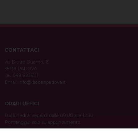
CONTATTACI
via Dietro Duomo, 15
35139 PADOVA
Tel. 049 8226111
Email:
info@diocesipadova.it
ORARI UFFICI
Dal lunedì al venerdì dalle 09:00 alle 12:30.
Pomeriggio solo su appuntamento.