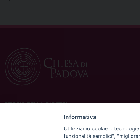
STORIA DELLA DIOCESI
La Diocesi di Padova è una sede della Chiesa cattolica in
Informativa
Italia suffraganea del Patriarcato di Venezia, appartenente
Utilizziamo cookie o tecnologie s
alla Regione Ecclesiastica Triveneto.
funzionalità semplici", "miglior
È costituita da 454 parrocchie situate nelle province di