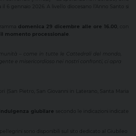
 il 6 gennaio 2026. A livello diocesano l’Anno Santo si
gramma
domenica 29 dicembre alle ore 16.00
, con
o il momento processionale
.
omunità –
come in tutte le Cattedrali del mondo,
gente e misericordioso nei nostri confronti, ci apra
ri (San Pietro, San Giovanni in Laterano, Santa Maria
Indulgenza giubilare
secondo le indicazioni indicate
pellegrini sono disponibili sul sito dedicato al Giubileo