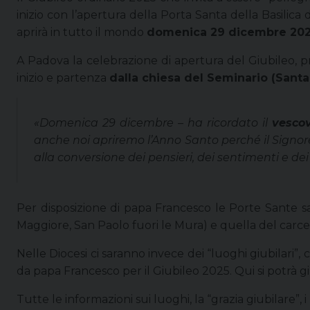
inizio con l’apertura della Porta Santa della Basilica
aprirà in tutto il mondo
domenica 29 dicembre 20
A Padova la celebrazione di apertura del Giubileo, 
inizio e partenza
dalla chiesa del Seminario (Sant
«Domenica 29 dicembre
– ha ricordato il
vesco
anche noi apriremo l’Anno Santo perché il Signore,
alla conversione dei pensieri, dei sentimenti e dei 
Per disposizione di papa Francesco le Porte Sante sa
Maggiore, San Paolo fuori le Mura) e quella del carc
Nelle Diocesi ci saranno invece dei “luoghi giubilari”,
da papa Francesco per il Giubileo 2025. Qui si potrà g
Tutte le informazioni sui luoghi, la “grazia giubilare”, 