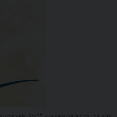
on confundit
[Rm 5,5] – La speranza non delude) avrà