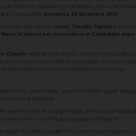
 di San Pietro in Vaticano il 24 dicembre 2024 e terminerà
24
e si concluderà
domenica 28 dicembre 2025
.
presieduta dal vescovo
mons. Claudio Cipolla
è in pro
a Maria in Vanzo) per concludersi in Cattedrale dop
vo Claudio
nella lettera d’inizio Avvento rivolta alle c
 ancora una volta, ci doni la sua grazia, si mostri indul
desideri, facendo di noi dei «pellegrini di speranza».
ranno solo quelle delle quattro basiliche papali maggio
ere romano di Rebibbia.
 che saranno meta di pellegrinaggio, dove sarà concessa l’
iungere come comunità, gruppi, singoli pellegrini.
i progetti di carità e i sussidi che possono accompagnare i 