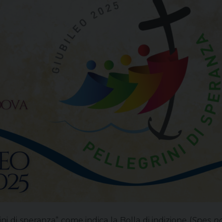
ini di speranza” come indica la Bolla di indizione (
Spes n