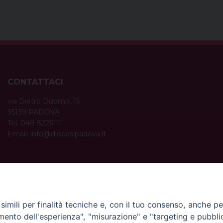
CONTATTACI
via Dietro Duomo, 15
35139 PADOVA
Tel. 049 8226111
Email:
info@diocesipadova.it
ORARI UFFICI
Dal lunedì al venerdì dalle 09:00 alle 12:30.
Pomeriggio solo su appuntamento.
imili per finalità tecniche e, con il tuo consenso, anche per 
amento dell'esperienza", "misurazione" e "targeting e pubbli