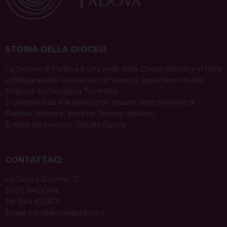
STORIA DELLA DIOCESI
La Diocesi di Padova è una sede della Chiesa cattolica in Italia
suffraganea del Patriarcato di Venezia, appartenente alla
Regione Ecclesiastica Triveneto.
È costituita da 454 parrocchie situate nelle province di
Padova, Vicenza, Venezia, Treviso, Belluno.
È retta dal vescovo Claudio Cipolla.
CONTATTACI
via Dietro Duomo, 15
35139 PADOVA
Tel. 049 8226111
Email:
info@diocesipadova.it