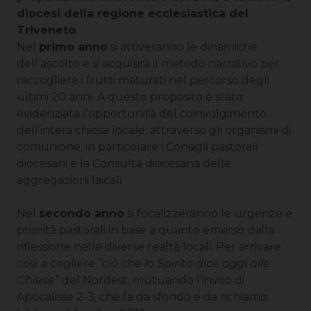
diocesi della regione ecclesiastica del
Triveneto
.
Nel
primo anno
si attiveranno le dinamiche
dell’ascolto e si acquisirà il metodo narrativo per
raccogliere i frutti maturati nel percorso degli
ultimi 20 anni. A questo proposito è stato
evidenziata l’opportunità del coinvolgimento
dell’intera chiesa locale, attraverso gli organismi di
comunione, in particolare i Consigli pastorali
diocesani e la Consulta diocesana delle
aggregazioni laicali.
Nel
secondo anno
si focalizzeranno le urgenze e
priorità pastorali in base a quanto emerso dalla
riflessione nelle diverse realtà locali. Per arrivare
così a cogliere
“ciò che lo Spirito dice oggi alle
Chiese”
del Nordest, mutuando l’invito di
Apocalisse 2-3, che fa da sfondo e da richiamo