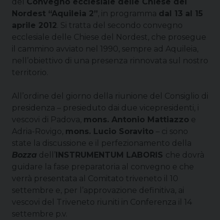
del
Convegno ecclesiale delle Chiese del
Nordest “Aquileia 2”
, in programma
dal 13 al 15
aprile 2012
. Si tratta del secondo convegno
ecclesiale delle Chiese del Nordest, che prosegue
il cammino avviato nel 1990, sempre ad Aquileia,
nell’obiettivo di una presenza rinnovata sul nostro
territorio.
All’ordine del giorno della riunione del Consiglio di
presidenza – presieduto dai due vicepresidenti, i
vescovi di Padova,
mons. Antonio Mattiazzo
e
Adria-Rovigo,
mons. Lucio Soravito
– ci sono
state la discussione e il perfezionamento della
Bozza
dell’
INSTRUMENTUM LABORIS
che dovrà
guidare la fase preparatoria al convegno e che
verrà presentata al Comitato triveneto il 10
settembre e, per l’approvazione definitiva, ai
vescovi del Triveneto riuniti in Conferenza il 14
settembre p.v.