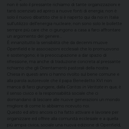
non è solo il pressante richiamo di tante organizzazioni e
tanti scienziati ad aprirci a nuove fonti di energia; non è
solo il nuovo dibattito che si è riaperto qui da noi in Italia
sull’utilizzo dell’energia nucleare; non sono solo le bollette
sempre più care che ci giungono a casa a farci affrontare
un argomento del genere…
È innanzitutto la sensibilità che da decenni muove
Openfield e le associazioni ecclesiali che lo promuovono
e sostengono; è la preoccupazione a dar spazio di
riflessione, ma anche di traduzione concreta al pressante
richiamo che gli Orientamenti pastorali della nostra
Chiesa in questi anni ci hanno rivolto sul bene comune e
alla parola autorevole che il papa Benedetto XVI non
manca di farci giungere, dalla
Caritas in Veritate
in qua; è
il senso civico e la responsabilità sociale che ci
domandano di lasciare alle nuove generazioni un mondo
migliore di come lo abbiamo ricevuto noi.
Questo ed altro ancora ci ha fatto attivare e lavorare per
organizzare ed offrire alla comunità ecclesiale e a quella
più ampia civica, sociale una nuova edizione di Openfield,