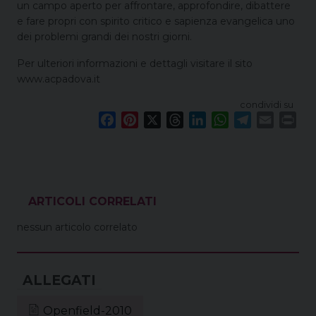
un campo aperto per affrontare, approfondire, dibattere
e fare propri con spirito critico e sapienza evangelica uno
dei problemi grandi dei nostri giorni.
Per ulteriori informazioni e dettagli visitare il sito
www.acpadova.it
condividi su
F
P
X
T
L
W
T
E
P
a
i
h
i
h
e
m
r
c
n
r
n
a
l
a
i
e
t
e
k
t
e
i
n
b
e
a
e
s
g
l
t
o
r
d
d
A
r
VEDI ANCHE
o
e
s
I
p
a
nessun articolo correlato
k
s
n
p
m
t
Openfield-2010