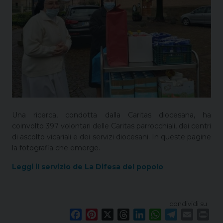
Una ricerca, condotta dalla Caritas diocesana, ha
coinvolto 397 volontari delle Caritas parrocchiali, dei centri
di ascolto vicariali e dei servizi diocesani. In queste pagine
la fotografia che emerge.
Leggi il servizio de La Difesa del popolo
condividi su
F
P
X
T
L
W
T
E
P