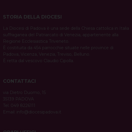
STORIA DELLA DIOCESI
La Diocesi di Padova è una sede della Chiesa cattolica in Italia
suffraganea del Patriarcato di Venezia, appartenente alla
Regione Ecclesiastica Triveneto.
È costituita da 454 parrocchie situate nelle province di
Padova, Vicenza, Venezia, Treviso, Belluno.
È retta dal vescovo Claudio Cipolla.
CONTATTACI
via Dietro Duomo, 15
35139 PADOVA
Tel. 049 8226111
Email:
info@diocesipadova.it