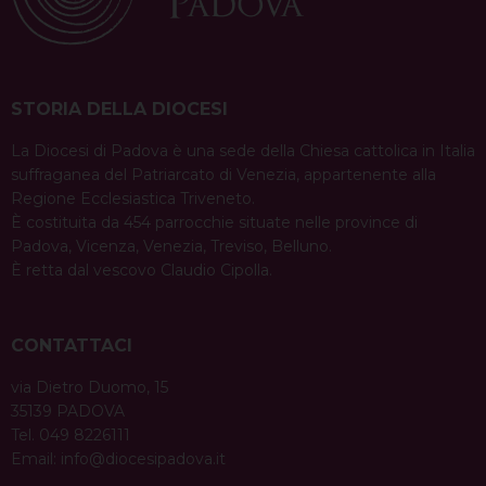
STORIA DELLA DIOCESI
La Diocesi di Padova è una sede della Chiesa cattolica in Italia
suffraganea del Patriarcato di Venezia, appartenente alla
Regione Ecclesiastica Triveneto.
È costituita da 454 parrocchie situate nelle province di
Padova, Vicenza, Venezia, Treviso, Belluno.
È retta dal vescovo Claudio Cipolla.
CONTATTACI
via Dietro Duomo, 15
35139 PADOVA
Tel. 049 8226111
Email:
info@diocesipadova.it