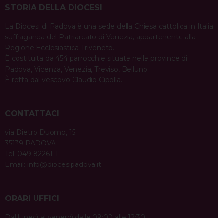
STORIA DELLA DIOCESI
La Diocesi di Padova è una sede della Chiesa cattolica in Italia
suffraganea del Patriarcato di Venezia, appartenente alla
Regione Ecclesiastica Triveneto.
È costituita da 454 parrocchie situate nelle province di
Padova, Vicenza, Venezia, Treviso, Belluno.
È retta dal vescovo Claudio Cipolla.
CONTATTACI
via Dietro Duomo, 15
35139 PADOVA
Tel. 049 8226111
Email:
info@diocesipadova.it
ORARI UFFICI
Dal lunedì al venerdì dalle 09:00 alle 12:30.