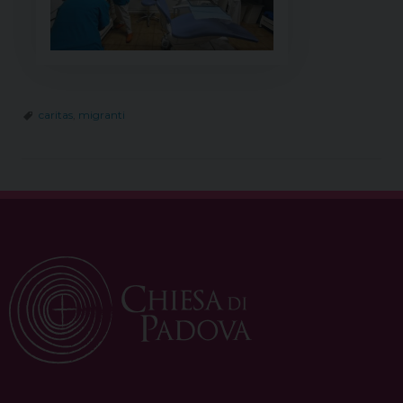
caritas
,
migranti