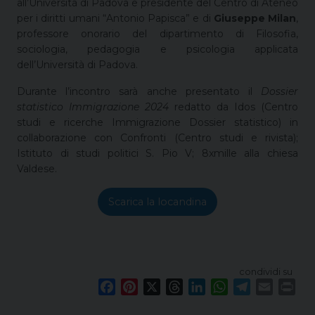
all’Università di Padova e presidente del Centro di Ateneo
per i diritti umani “Antonio Papisca” e di
Giuseppe Milan
,
professore onorario del dipartimento di Filosofia,
sociologia, pedagogia e psicologia applicata
dell’Università di Padova.
Durante l’incontro sarà anche presentato il
Dossier
statistico Immigrazione 2024
redatto da Idos (Centro
studi e ricerche Immigrazione Dossier statistico) in
collaborazione con Confronti (Centro studi e rivista);
Istituto di studi politici S. Pio V; 8xmille alla chiesa
Valdese.
Scarica la locandina
condividi su
F
P
X
T
L
W
T
E
P
a
i
h
i
h
e
m
r