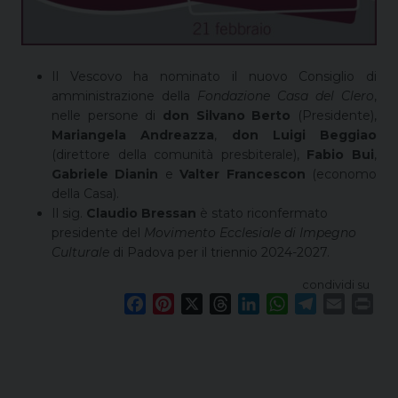
Il Vescovo ha nominato il nuovo Consiglio di
amministrazione della
Fondazione Casa del Clero
,
nelle persone di
don Silvano Berto
(Presidente),
Mariangela Andreazza
,
don Luigi Beggiao
(direttore della comunità presbiterale),
Fabio Bui
,
Gabriele Dianin
e
Valter Francescon
(economo
della Casa).
Il sig.
Claudio Bressan
è stato riconfermato
presidente del
Movimento Ecclesiale di Impegno
Culturale
di Padova per il triennio 2024-2027.
condividi su
F
P
X
T
L
W
T
E
P
a
i
h
i
h
e
m
r
c
n
r
n
a
l
a
i
e
t
e
k
t
e
i
n
b
e
a
e
s
g
l
t