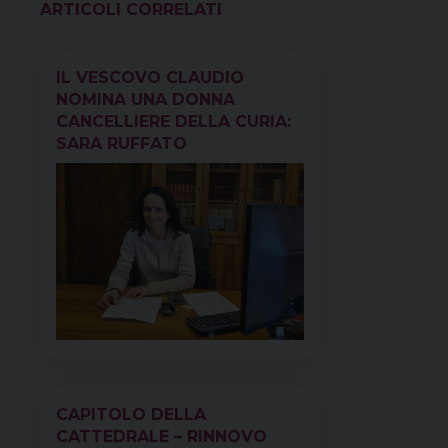
o
r
d
d
A
r
VEDI ANCHE
o
e
s
I
p
a
k
s
n
p
m
IL VESCOVO CLAUDIO
t
NOMINA UNA DONNA
CANCELLIERE DELLA CURIA:
SARA RUFFATO
CAPITOLO DELLA
CATTEDRALE – RINNOVO