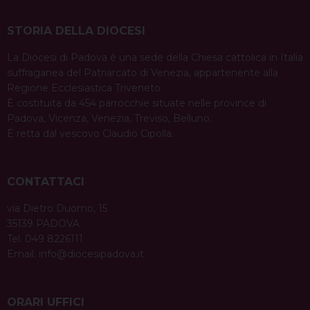
STORIA DELLA DIOCESI
La Diocesi di Padova è una sede della Chiesa cattolica in Italia
suffraganea del Patriarcato di Venezia, appartenente alla
Regione Ecclesiastica Triveneto.
È costituita da 454 parrocchie situate nelle province di
Padova, Vicenza, Venezia, Treviso, Belluno.
È retta dal vescovo Claudio Cipolla.
CONTATTACI
via Dietro Duomo, 15
35139 PADOVA
Tel. 049 8226111
Email:
info@diocesipadova.it
ORARI UFFICI