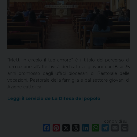
“Metti in circolo il tuo amore” è il titolo del percorso di
formazione all’affettività dedicato ai giovani dai 18 ai 35
anni promosso dagli uffici diocesani di Pastorale delle
vocazioni, Pastorale della famiglia e dal settore giovani di
Azione cattolica.
Leggi il servizio de La Difesa del popolo
condividi su
F
P
X
T
L
W
T
E
P
a
i
h
i
h
e
m
r