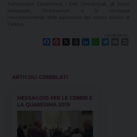
Francescane Elisabettine, i Frati Conventuali, gli Scout
universitari, l’Antonianum e le comunità
neocatecumenali delle parrocchie del centro storico di
Padova.
condividi su
F
P
X
T
L
W
T
E
P
a
i
h
i
h
e
m
r
c
n
r
n
a
l
a
i
e
t
e
k
t
e
i
n
b
e
a
e
s
g
l
t
o
r
d
d
A
r
VEDI ANCHE
o
e
s
I
p
a
k
s
n
p
m
MESSAGGIO PER LE CENERI E
t
LA QUARESIMA 2019