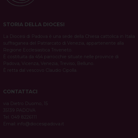
STORIA DELLA DIOCESI
La Diocesi di Padova è una sede della Chiesa cattolica in Italia
suffraganea del Patriarcato di Venezia, appartenente alla
Regione Ecclesiastica Triveneto.
È costituita da 454 parrocchie situate nelle province di
Padova, Vicenza, Venezia, Treviso, Belluno.
È retta dal vescovo Claudio Cipolla.
CONTATTACI
via Dietro Duomo, 15
35139 PADOVA
Tel. 049 8226111
Email:
info@diocesipadova.it