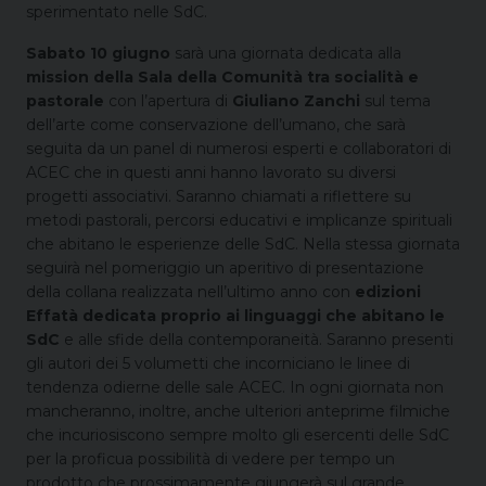
sperimentato nelle SdC.
Sabato 10 giugno
sarà una giornata dedicata alla
mission della Sala della Comunità tra socialità e
pastorale
con l’apertura di
Giuliano Zanchi
sul tema
dell’arte come conservazione dell’umano, che sarà
seguita da un panel di numerosi esperti e collaboratori di
ACEC che in questi anni hanno lavorato su diversi
progetti associativi. Saranno chiamati a riflettere su
metodi pastorali, percorsi educativi e implicanze spirituali
che abitano le esperienze delle SdC. Nella stessa giornata
seguirà nel pomeriggio un aperitivo di presentazione
della collana realizzata nell’ultimo anno con
edizioni
Effatà dedicata proprio ai linguaggi che abitano le
SdC
e alle sfide della contemporaneità. Saranno presenti
gli autori dei 5 volumetti che incorniciano le linee di
tendenza odierne delle sale ACEC. In ogni giornata non
mancheranno, inoltre, anche ulteriori anteprime filmiche
che incuriosiscono sempre molto gli esercenti delle SdC
per la proficua possibilità di vedere per tempo un
prodotto che prossimamente giungerà sul grande