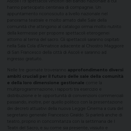
Ascoli i 19 spettacoli vincitori del bando nazionale a cui
hanno partecipato centinaia di compagnie. Un
appuntamento riconosciuto a livello nazionale nel
panorama teatrale e molto amato dalle Sale della
comunità che attingono al catalogo ormai molto nutrito
della kermesse per proporre spettacoli eterogenei
attorno al tema del sacro. Gli spettacoli saranno ospitati
nella Sala Cola d’Amatrice adiacente al Chiostro Maggiore
di San Francesco della città di Ascoli e saranno ad
ingresso gratuito.
Nelle tre giornate troveranno
approfondimento diversi
ambiti cruciali per il futuro delle sale della comunità
e della loro dimensione gestionale
come la
multiprogrammazione, i rapporti tra esercizio e
distribuzione e le opportunità di convenzioni commerciali
passando, inoltre, per quello politico con la presentazione
dei decreti attuativi della nuova Legge Cinema a cura del
segretario generale Francesco Giraldo. Si parlerà anche di
teatro, proprio in concomitanza con la settimana de I
Teatri del Sacro, e su come sia presente, vissuto e