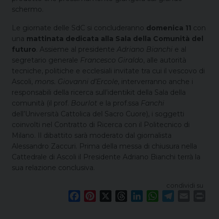
schermo.
Le giornate delle SdC si concluderanno
domenica 11
con
una
mattinata dedicata alla Sala della Comunità del
futuro
. Assieme al presidente
Adriano Bianchi
e al
segretario generale
Francesco Giraldo
, alle autorità
tecniche, politiche e ecclesiali invitate tra cui il vescovo di
Ascoli,
mons. Giovanni d’Ercole
, interverranno anche i
responsabili della ricerca sull’identikit della Sala della
comunità (il prof.
Bourlot
e la prof.ssa
Fanchi
dell’Università Cattolica del Sacro Cuore), i soggetti
coinvolti nel Contratto di Ricerca con il Politecnico di
Milano. Il dibattito sarà moderato dal giornalista
Alessandro Zaccuri. Prima della messa di chiusura nella
Cattedrale di Ascoli il Presidente Adriano Bianchi terrà la
sua relazione conclusiva.
condividi su
F
P
X
T
L
W
T
E
P
a
i
h
i
h
e
m
r