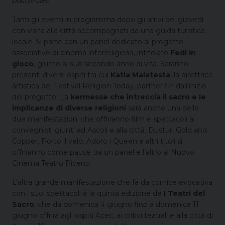
pastorale
».
Tanti gli eventi in programma dopo gli arrivi del giovedì
con visita alla città accompagnati da una guida turistica
locale. Si parte con un panel dedicato al progetto
associativo di cinema interreligioso, intitolato
Fedi in
gioco
, giunto al suo secondo anno di vita. Saranno
presenti diversi ospiti tra cui
Katia Malatesta
, la direttrice
artistica del Festival Religion Today, partner fin dall’inizio
del progetto. La
kermesse che intreccia il sacro e le
implicanze di diverse religioni
sarà anche una delle
due manifestazioni che offriranno film e spettacoli ai
convegnisti giunti ad Ascoli e alla città. Dustur, Gold and
Copper, Porto il velo. Adoro i Queen e altri titoli si
offriranno come pause tra un panel e l’altro al Nuovo
Cinema Teatro Piceno.
L’altra grande manifestazione che fa da cornice evocativa
con i suoi spettacoli è la quinta edizione de
I Teatri del
Sacro
, che da domenica 4 giugno fino a domenica 11
giugno offrirà agli ospiti Acec, ai critici teatrali e alla città di