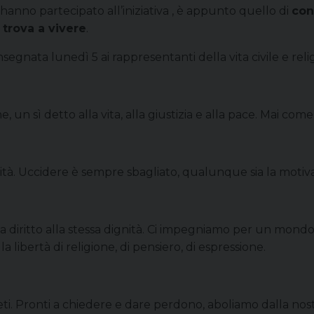
hanno partecipato all’iniziativa , è appunto quello di
con
 trova a vivere
.
egnata lunedì 5 ai rappresentanti della vita civile e religi
 un sì detto alla vita, alla giustizia e alla pace. Mai come 
ersità. Uccidere è sempre sbagliato, qualunque sia la motiv
 diritto alla stessa dignità. Ci impegniamo per un mondo i
la libertà di religione, di pensiero, di espressione.
eti. Pronti a chiedere e dare perdono, aboliamo dalla nos