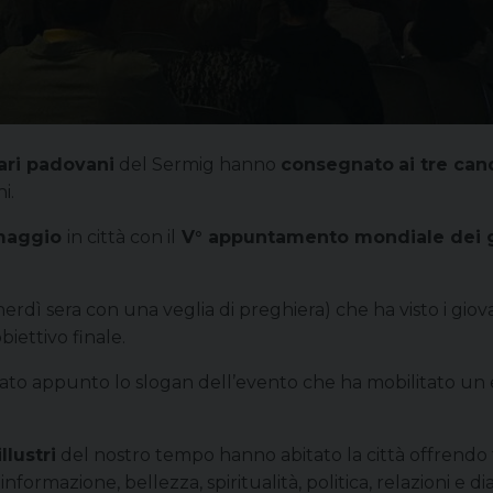
ari padovani
del Sermig hanno
consegnato
ai tre ca
i.
 maggio
in città con il
V° appuntamento mondiale dei g
enerdì sera con una veglia di preghiera) che ha visto i gio
biettivo finale.
tato appunto lo slogan dell’evento che ha mobilitato un es
llustri
del nostro tempo hanno abitato la città offrendo 
informazione, bellezza, spiritualità, politica, relazioni e d