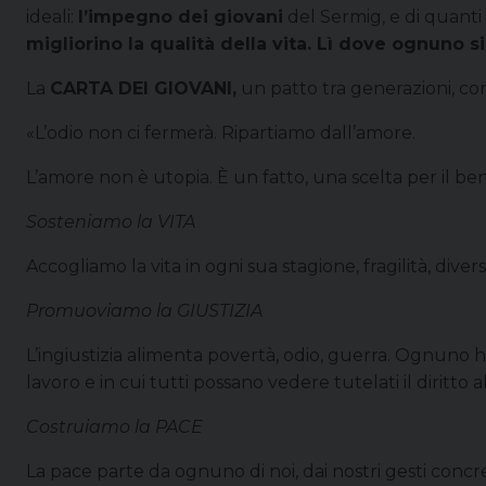
ideali:
l’impegno dei giovani
del Sermig, e di quanti 
migliorino la qualità della vita. Lì dove ognuno si
La
CARTA DEI GIOVANI,
un patto tra generazioni, cons
«L’odio non ci fermerà. Ripartiamo dall’amore.
L’amore non è utopia. È un fatto, una scelta per il bene,
Sosteniamo la VITA
Accogliamo la vita in ogni sua stagione, fragilità, div
Promuoviamo la GIUSTIZIA
L’ingiustizia alimenta povertà, odio, guerra. Ognuno ha
lavoro e in cui tutti possano vedere tutelati il diritto al
Costruiamo la PACE
La pace parte da ognuno di noi, dai nostri gesti concr