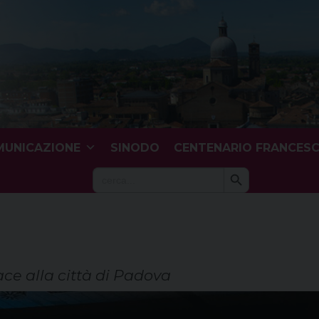
UNICAZIONE
SINODO
CENTENARIO FRANCES
Search Button
Search
for:
ce alla città di Padova