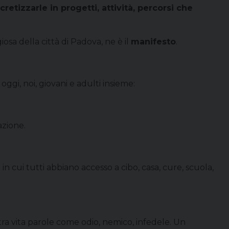
cretizzarle in progetti, attività,
percorsi che
osa della città di Padova, ne è il
manifesto
.
oggi, noi, giovani e adulti insieme:
azione.
n cui tutti abbiano accesso a cibo, casa, cure, scuola,
tra vita parole come odio, nemico, infedele. Un