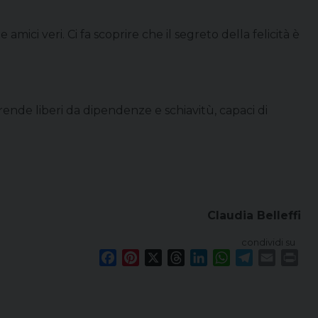
mici veri. Ci fa scoprire che il segreto della felicità è
 rende liberi da dipendenze e schiavitù, capaci di
Claudia Belleffi
condividi su
F
P
X
T
L
W
T
E
P
a
i
h
i
h
e
m
r
c
n
r
n
a
l
a
i
e
t
e
k
t
e
i
n