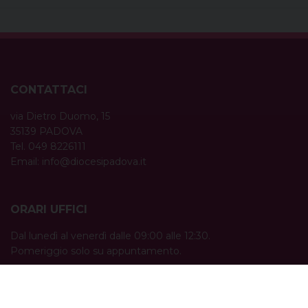
CONTATTACI
via Dietro Duomo, 15
35139 PADOVA
Tel. 049 8226111
Email:
info@diocesipadova.it
ORARI UFFICI
Dal lunedì al venerdì dalle 09:00 alle 12:30.
Pomeriggio solo su appuntamento.