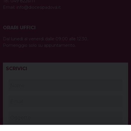
Tel. 049 8226111
Email:
info@diocesipadova.it
ORARI UFFICI
Dal lunedì al venerdì dalle 09:00 alle 12:30.
Pomeriggio solo su appuntamento.
SCRIVICI