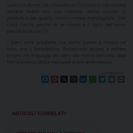
uomini e donne che ritrovano un Dio-Amore che rimane
sempre fedele alle sue creature anche quando si
perdono e per questo l’uomo rimane meravigliato: ”che
cos’è l’uomo perché te ne ricordi e il figlio dell’uomo
perché te ne curi?”».
I Salmi sono preghiera, ma anche poesia e musica ed
ecco che il benedettino Bonaccorso aiuterà a entrare
proprio nei linguaggi dei salmi alla ricerca dell’unità della
forma poetica senza trascurare la loro ambivalenza.
condividi su
F
P
X
T
L
W
T
E
P
a
i
h
i
h
e
m
r
c
n
r
n
a
l
a
i
e
t
e
k
t
e
i
n
b
e
a
e
s
g
l
t
o
r
d
d
A
r
VEDI ANCHE
o
e
s
I
p
a
k
s
n
p
m