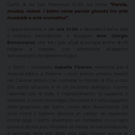
Carità di via San Francesco 61-63, sul tema
“Parola,
musica, colore. I Salmi come parola giocata tra arte
musicale e arte cromatica”
.
L’appuntamento è alle
ore 21.00
: a dipanare il tema sarà
il monaco benedettino e liturgista
dom Giorgio
Bonaccorso
, che tra i suoi studi si occupa anche di riti
religiosi e cristiani, con attenzione all’aspetto
antropologico ed epistemologico.
«I Salmi
– sottolinea
Isabella Tiveron
, referente per il
Festival biblico a Padova –
sono parola umana inseriti
nel Canone biblico che contiene la Parola di Dio e così
Dio parla all’uomo e in un incontro dialogico l’uomo
risponde con la lode, il ringraziamento, la supplica, il
lamento. Il corpo che prega, che canta è il vero soggetto
della preghiera dei Salmi, come dice Beauchamp. Ed
ecco come il Salterio diventa un campo da esplorare
anche oggi. I Salmi diventano un metalibro in cui ogni
uomo e donna può ritrovare se stesso, la sua condizione,
a seconda delle età della vita, può trovare parole di