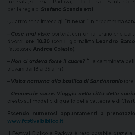
In serata, si torna a Padova, nella chiesa di Santa Cate
per la regia di
Stefano Scandaletti
.
Quattro sono invece gli “
itinerari
” in programma
sab
–
Case mai viste
porterà, con un itinerario che part
diversi:
ore 10.30
(con il giornalista
Leandro Barso
l’assessore
Andrea Colasio
).
–
Non ci ardeva forse il cuore?
È la camminata pell
giovani dai 18 ai 35 anni).
–
Visita notturna alla basilica di Sant’Antonio
(ore
–
Geometrie sacre. Viaggio nella città dello spirit
creato sul modello di quello della cattedrale di Cha
Essendo numerosi appuntamenti a prenotazione
www.festivalbiblico.it
Il Festival Biblico a Padova è reso possibile grazie a