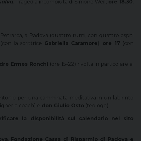
salva
. Tragedia incompiuta di Simone Weil,
ore 18.30
,
 Petrarca, a Padova (quattro turni, con quattro ospiti
(con la scrittrice
Gabriella Caramore
);
ore 17
(con
dre Ermes Ronchi
(ore 15-22) rivolta in particolare ai
t’Antonio per una camminata meditativa in un labirinto
igner e coach) e
don Giulio Osto
(teologo).
care la disponibilità sul calendario nel sito
ova
,
Fondazione Cassa di Risparmio di Padova e