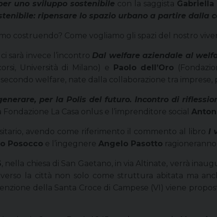
 per uno sviluppo sostenibile
con la saggista
Gabriell
tenibile: ripensare lo spazio urbano a partire dalla
mo costruendo? Come vogliamo gli spazi del nostro vivere 
 ci sarà invece l’incontro
Dal welfare aziendale al welfa
orsi, Università di Milano) e
Paolo dell’Oro
(Fondazio
econdo welfare, nate dalla collaborazione tra imprese, 
generare, per la Polis del futuro. Incontro di riflessio
la Fondazione La Casa onlus e l’imprenditore social
Anton
sitario, avendo come riferimento il commento al libro
I 
co Posocco
e l’ingegnere
Angelo Pasotto
ragioneranno a
6
, nella chiesa di San Gaetano, in via Altinate, verrà inau
averso la città non solo come struttura abitata ma anc
enzione della Santa Croce di Campese (VI) viene proposto 