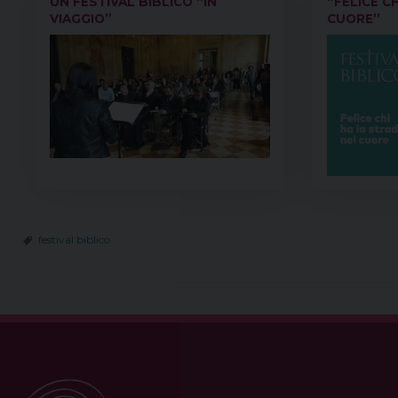
UN FESTIVAL BIBLICO “IN
“FELICE C
VIAGGIO”
CUORE”
festival biblico