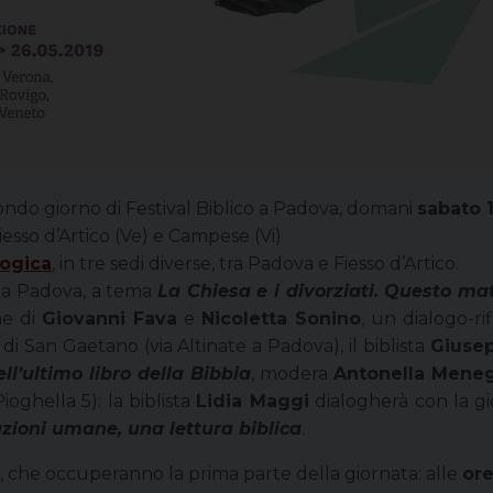
ndo giorno di Festival Biblico a Padova, domani
sabato 
iesso d’Artico (Ve) e Campese (Vi)
logica
, in tre sedi diverse, tra Padova e Fiesso d’Artico.
2 a Padova, a tema
La Chiesa e i divorziati. Questo ma
ne di
Giovanni Fava
e
Nicoletta Sonino
, un dialogo-ri
 di San Gaetano (via Altinate a Padova), il biblista
Giuse
ll’ultimo libro della Bibbia
, modera
Antonella Mene
ioghella 5): la biblista
Lidia Maggi
dialogherà con la gi
zioni umane, una lettura biblica
.
, che occuperanno la prima parte della giornata: alle
or