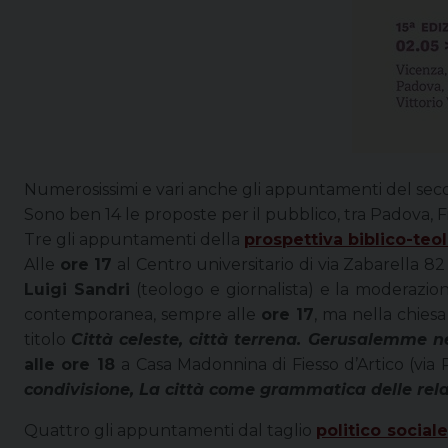
Numerosissimi e vari anche gli appuntamenti del seco
Sono ben 14 le proposte per il pubblico, tra Padova, F
Tre gli appuntamenti della
prospettiva biblico-teo
Alle
ore 17
al Centro universitario di via Zabarella 8
Luigi Sandri
(teologo e giornalista) e la moderazio
contemporanea, sempre alle
ore 17
, ma nella chiesa
titolo
Città celeste, città terrena. Gerusalemme ne
alle ore 18
a Casa Madonnina di Fiesso d’Artico (via P
condivisione, La città come grammatica delle rela
Quattro gli appuntamenti dal taglio
politico sociale