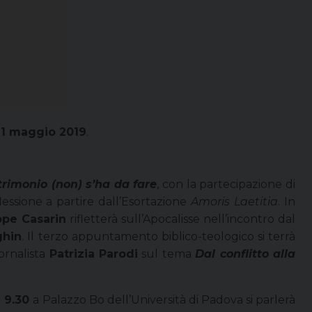
11 maggio 2019
.
trimonio (non) s’ha da fare
, con la partecipazione di
flessione a partire dall’Esortazione
Amoris Laetitia
. In
ppe Casarin
rifletterà sull’Apocalisse nell’incontro dal
ghin
. Il terzo appuntamento biblico-teologico si terrà
ornalista
Patrizia Parodi
sul tema
Dal conflitto alla
e 9.30
a Palazzo Bo dell’Università di Padova si parlerà