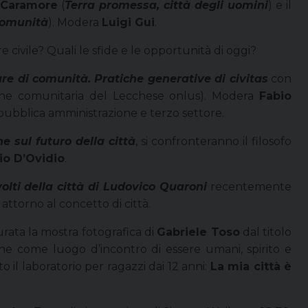
a Caramore
(
Terra promessa, città degli uomini
) e il
 comunità
). Modera
Luigi Gui
.
civile? Quali le sfide e le opportunità di oggi?
re di comunità. Pratiche generative di civitas
con
ne comunitaria del Lecchese onlus). Modera
Fabio
pubblica amministrazione e terzo settore.
ne sul futuro della città
, si confronteranno il filosofo
io D’Ovidio
.
volti della città di Ludovico Quaroni
recentemente
ttorno al concetto di città.
gurata la mostra fotografica di
Gabriele Toso
dal titolo
he come luogo d’incontro di essere umani, spirito e
il laboratorio per ragazzi dai 12 anni:
La mia città è