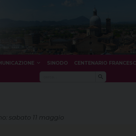
UNICAZIONE
SINODO
CENTENARIO FRANCES
Search Button
Search
for:
no: sabato 11 maggio