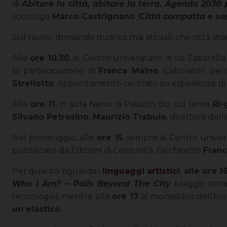
di
Abitare la città, abitare la terra. Agenda 2030
sociologo
Marco Castrignanò
(
Città compatta e sos
Sul tavolo domande quanto mai attuali: che città stia
Alle
ore 10.30
, al Centro universitario di via Zabarella
la partecipazione di
Franca Maino
(Laboratori perc
Streliotto
. Appuntamento centrato su esperienze di s
Alle
ore 11
, in aula Nievo di Palazzo Bo, sul tema
Ri-
Silvano Petrosino,
Maurizio Trabuio
, direttore del
Nel pomeriggio, alle
ore 15
, sempre al Centro univer
pubblicato da Edizioni di Comunità, l’architetto
Fran
Per quanto riguarda i
linguaggi artistici
:
alle ore 1
Who I Am? – Polis Beyond The City
(viaggio attr
tecnologia); mentre alle
ore 17
al monastero dell’Inv
un elastico
.