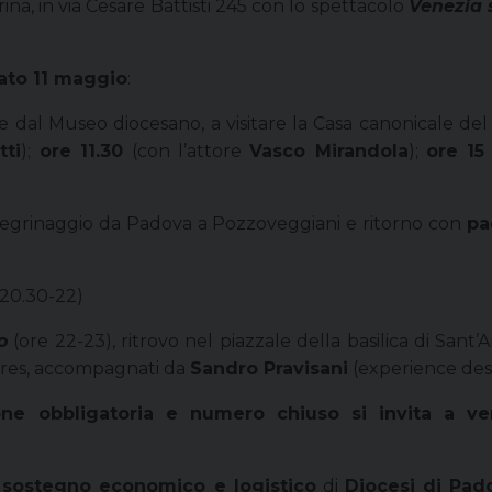
rina, in via Cesare Battisti 245 con lo spettacolo
Venezia 
ato 11 maggio
:
e dal Museo diocesano, a visitare la Casa canonicale del
tti
);
ore 11.30
(con l’attore
Vasco Mirandola
);
ore 15
egrinaggio da Padova a Pozzoveggiani e ritorno con
pa
 20.30-22)
o
(ore 22-23), ritrovo nel piazzale della basilica di San
rtres, accompagnati da
Sandro Pravisani
(experience des
 obbligatoria e numero chiuso si invita a verifi
l
sostegno economico e logistico
di
Diocesi di Pad