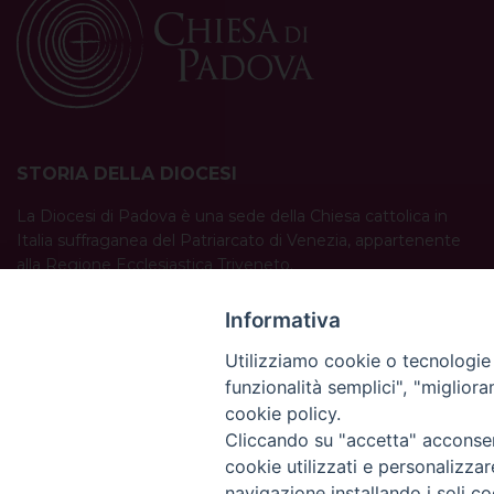
STORIA DELLA DIOCESI
La Diocesi di Padova è una sede della Chiesa cattolica in
Italia suffraganea del Patriarcato di Venezia, appartenente
alla Regione Ecclesiastica Triveneto.
È costituita da 454 parrocchie situate nelle province di
Padova, Vicenza, Venezia, Treviso, Belluno.
Informativa
È retta dal vescovo Claudio Cipolla.
Utilizziamo cookie o tecnologie s
funzionalità semplici", "miglior
cookie policy.
Cliccando su "accetta" acconsent
cookie utilizzati e personalizza
navigazione installando i soli co