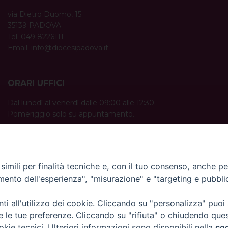
via Dietro Duomo, 15
35139 PADOVA
Tel. 049 8226111
Email:
info@diocesipadova.it
ORARI UFFICI
Dal lunedì al venerdì dalle 09:00 alle 12:30.
Pomeriggio solo su appuntamento.
imili per finalità tecniche e, con il tuo consenso, anche per 
amento dell'esperienza", "misurazione" e "targeting e pubbli
i all'utilizzo dei cookie. Cliccando su "personalizza" puoi
re le tue preferenze. Cliccando su "rifiuta" o chiudendo que
okie tecnici. Ulteriori informazioni sono disponibili nella
coo