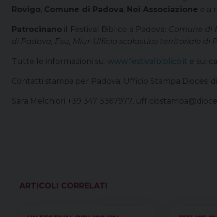
Rovigo
,
Comune di Padova
,
Noi Associazione
e a 
Patrocinano
il Festival Biblico a Padova:
Comune di P
di Padova, Esu, Miur-Ufficio scolastico territoriale di
Tutte le informazioni su:
www.festivalbiblico.it
e sui ca
Contatti stampa per Padova: Ufficio Stampa Diocesi d
Sara Melchiori +39 347 3367977, ufficiostampa@dioce
VEDI ANCHE