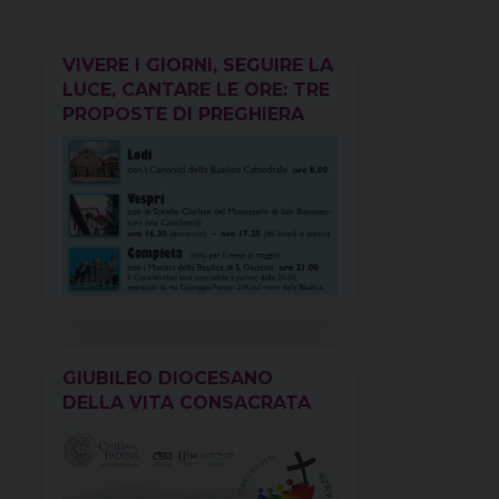
o
e
s
I
p
a
k
s
n
p
m
VIVERE I GIORNI, SEGUIRE LA
t
LUCE, CANTARE LE ORE: TRE
PROPOSTE DI PREGHIERA
GIUBILEO DIOCESANO
DELLA VITA CONSACRATA