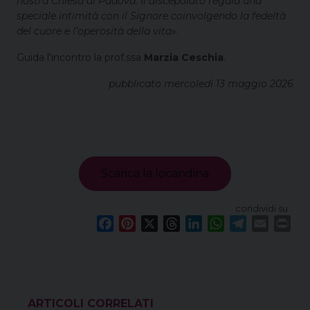
nostra Chiesa di Padova. Il discepolato regala una
speciale intimità con il Signore coinvolgendo la fedeltà
del cuore e l’operosità della vita»
.
Guida l'incontro la prof.ssa
Marzia Ceschia
.
pubblicato mercoledì 13 maggio 2026
Scarica la locandina
condividi su
F
P
X
T
L
W
T
E
P
a
i
h
i
h
e
m
r
c
n
r
n
a
l
a
i
e
t
e
k
t
e
i
n
b
e
a
e
s
g
l
t
o
r
d
d
A
r
VEDI ANCHE