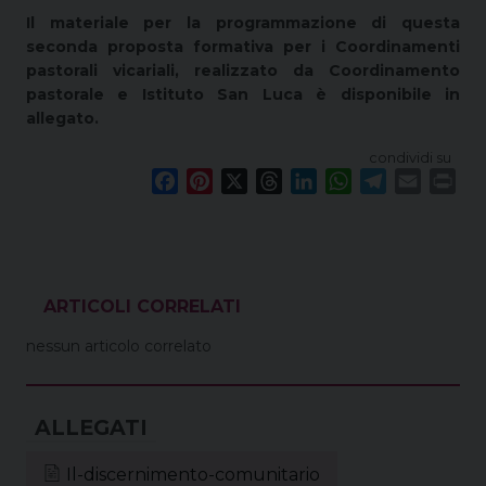
Il materiale per la programmazione di questa
seconda proposta formativa per i Coordinamenti
pastorali vicariali, realizzato da Coordinamento
pastorale e Istituto San Luca è disponibile in
allegato.
condividi su
F
P
X
T
L
W
T
E
P
a
i
h
i
h
e
m
r
c
n
r
n
a
l
a
i
e
t
e
k
t
e
i
n
b
e
a
e
s
g
l
t
o
r
d
d
A
r
VEDI ANCHE
o
e
s
I
p
a
nessun articolo correlato
k
s
n
p
m
t
Il-discernimento-comunitario