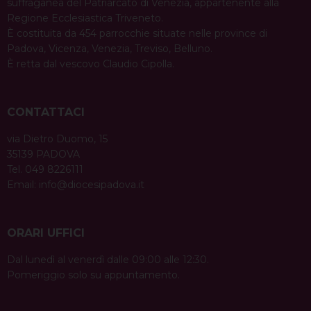
suffraganea del Patriarcato di Venezia, appartenente alla
Regione Ecclesiastica Triveneto.
È costituita da 454 parrocchie situate nelle province di
Padova, Vicenza, Venezia, Treviso, Belluno.
È retta dal vescovo Claudio Cipolla.
CONTATTACI
via Dietro Duomo, 15
35139 PADOVA
Tel. 049 8226111
Email:
info@diocesipadova.it
ORARI UFFICI
Dal lunedì al venerdì dalle 09:00 alle 12:30.
Pomeriggio solo su appuntamento.