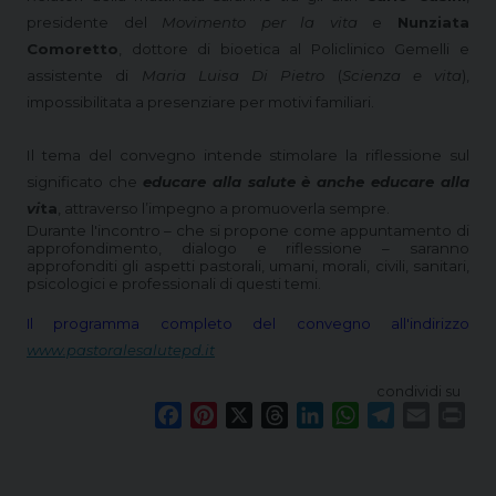
presidente del
Movimento per la vita
e
Nunziata
Comoretto
, dottore di bioetica al Policlinico Gemelli e
assistente di
Maria Luisa Di Pietro
(
Scienza e vita
),
impossibilitata a presenziare per motivi familiari.
Il tema del convegno intende stimolare la riflessione
sul
significato che
educare alla salute è anche educare alla
vi
ta
, attraverso l’impegno a promuoverla sempre.
Durante l'incontro – che si propone come appuntamento di
approfondimento, dialogo e riflessione – saranno
approfonditi gli aspetti pastorali, umani, morali, civili, sanitari,
psicologici e professionali di questi temi.
Il programma completo del convegno all'indirizzo
www.pastoralesalutepd.it
condividi su
F
P
X
T
L
W
T
E
P
a
i
h
i
h
e
m
r
c
n
r
n
a
l
a
i
e
t
e
k
t
e
i
n