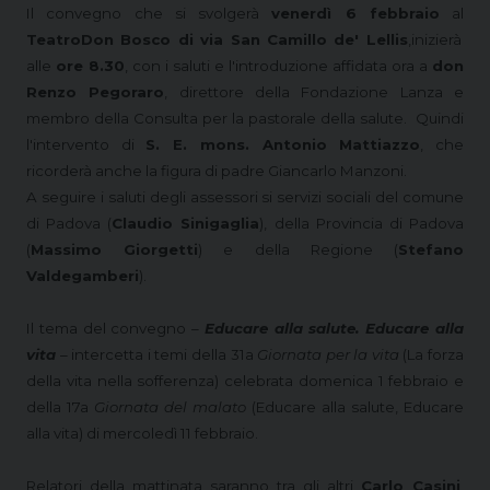
Il convegno che si svolgerà
venerdì 6 febbraio
al
Teatro
Don Bosco di via San Camillo de' Lellis
,
inizierà
alle
ore 8.30
, con i saluti e l'introduzione affidata ora a
don
Renzo Pegoraro
, direttore della Fondazione Lanza e
membro della Consulta per la pastorale della salute.
Quindi
l'intervento di
S. E. mons. Antonio Mattiazzo
, che
ricorderà anche la figura di padre Giancarlo Manzoni.
A seguire i saluti degli assessori si servizi sociali del comune
di Padova (
Claudio Sinigaglia
), della Provincia di Padova
(
Massimo Giorgetti
) e della Regione (
Stefano
Valdegamberi
).
Il tema del convegno –
Educare alla salute. Educare alla
vita
– intercetta i temi della 31a
Giornata per la vita
(La forza
della vita nella sofferenza) celebrata domenica 1 febbraio e
della 17a
Giornata del malato
(Educare alla salute, Educare
alla vita) di mercoledì 11 febbraio.
Relatori della mattinata saranno tra gli altri
Carlo Casini
,