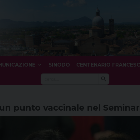
UNICAZIONE
SINODO
CENTENARIO FRANCES
Search Button
Search
for:
 un punto vaccinale nel Semina