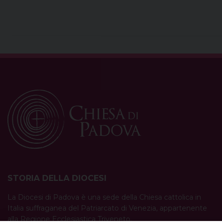
STORIA DELLA DIOCESI
La Diocesi di Padova è una sede della Chiesa cattolica in
Italia suffraganea del Patriarcato di Venezia, appartenente
alla Regione Ecclesiastica Triveneto.