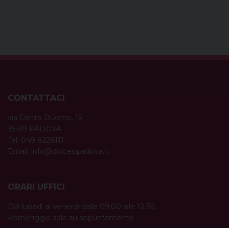
CONTATTACI
via Dietro Duomo, 15
35139 PADOVA
Tel. 049 8226111
Email:
info@diocesipadova.it
ORARI UFFICI
Dal lunedì al venerdì dalle 09:00 alle 12:30.
Pomeriggio solo su appuntamento.