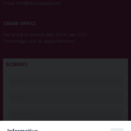
Email:
info@diocesipadova.it
ORARI UFFICI
Dal lunedì al venerdì dalle 09:00 alle 12:30.
Pomeriggio solo su appuntamento.
SCRIVICI