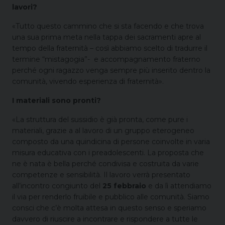
lavori?
«Tutto questo cammino che si sta facendo e che trova
una sua prima meta nella tappa dei sacramenti apre al
tempo della fraternità – così abbiamo scelto di tradurre il
termine “mistagogia”- e accompagnamento fraterno
perché ogni ragazzo venga sempre più inserito dentro la
comunità, vivendo esperienza di fraternità».
I materiali sono pronti?
«La struttura del sussidio è già pronta, come pure i
materiali, grazie a al lavoro di un gruppo eterogeneo
composto da una quindicina di persone coinvolte in varia
misura educativa con i preadolescenti. La proposta che
ne è nata è bella perché condivisa e costruita da varie
competenze e sensibilità. Il lavoro verrà presentato
all’incontro congiunto del
25 febbraio
e da lì attendiamo
il via per renderlo fruibile e pubblico alle comunità. Siamo
consci che c’è molta attesa in questo senso e speriamo
davvero di riuscire a incontrare e rispondere a tutte le