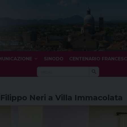
UNICAZIONE
SINODO
CENTENARIO FRANCES
Search Button
Search
for:
Filippo Neri a Villa Immacolata