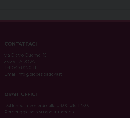
CONTATTACI
via Dietro Duomo, 15
35139 PADOVA
Tel. 049 8226111
Email:
info@diocesipadova.it
ORARI UFFICI
Dal lunedì al venerdì dalle 09:00 alle 12:30.
Pomeriggio solo su appuntamento.