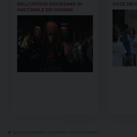
DELL’UFFICIO DIOCESANO DI
VOCE DEI 
PASTORALE DEI GIOVANI
giovani
,
preghiera
,
Quaresima
,
villa immacolata