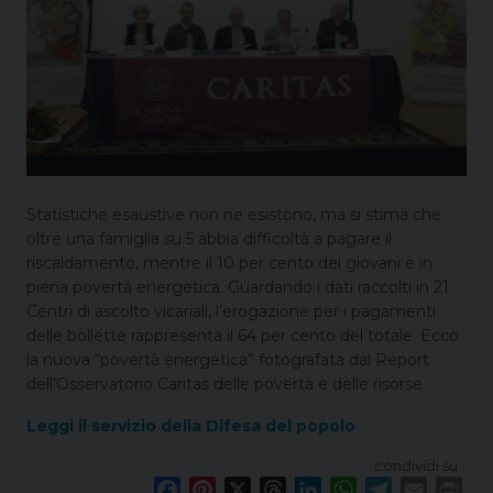
Statistiche esaustive non ne esistono, ma si stima che
oltre una famiglia su 5 abbia difficoltà a pagare il
riscaldamento, mentre il 10 per cento dei giovani è in
piena povertà energetica. Guardando i dati raccolti in 21
Centri di ascolto vicariali, l’erogazione per i pagamenti
delle bollette rappresenta il 64 per cento del totale. Ecco
la nuova “povertà energetica” fotografata dal Report
dell’Osservatorio Caritas delle povertà e delle risorse.
Leggi il servizio della Difesa del popolo
condividi su
F
P
X
T
L
W
T
E
P