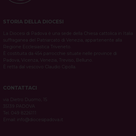
STORIA DELLA DIOCESI
La Diocesi di Padova è una sede della Chiesa cattolica in Italia
suffraganea del Patriarcato di Venezia, appartenente alla
Regione Ecclesiastica Triveneto.
È costituita da 454 parrocchie situate nelle province di
Padova, Vicenza, Venezia, Treviso, Belluno.
È retta dal vescovo Claudio Cipolla.
CONTATTACI
via Dietro Duomo, 15
35139 PADOVA
Tel. 049 8226111
Email:
info@diocesipadova.it