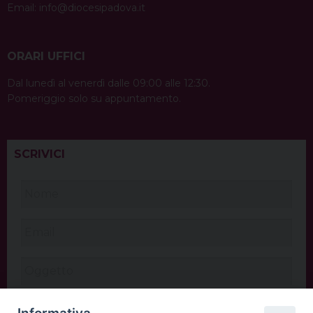
Email:
info@diocesipadova.it
ORARI UFFICI
Dal lunedì al venerdì dalle 09:00 alle 12:30.
Pomeriggio solo su appuntamento.
SCRIVICI