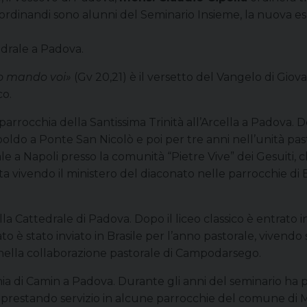
re ordinandi sono alunni del Seminario Insieme, la nuova es
edrale a Padova.
io mando voi»
(Gv 20,21) è il versetto del Vangelo di Gio
co.
la parrocchia della Santissima Trinità all’Arcella a Padova.
poldo a Ponte San Nicolò e poi per tre anni nell’unità pa
e a Napoli presso la comunità “Pietre Vive” dei Gesuiti,
Sta vivendo il ministero del diaconato nelle parrocchie d
ella Cattedrale di Padova. Dopo il liceo classico è entrato 
o è stato inviato in Brasile per l’anno pastorale, vivendo
nella collaborazione pastorale di Campodarsego.
chia di Camin a Padova. Durante gli anni del seminario ha p
estando servizio in alcune parrocchie del comune di Mo