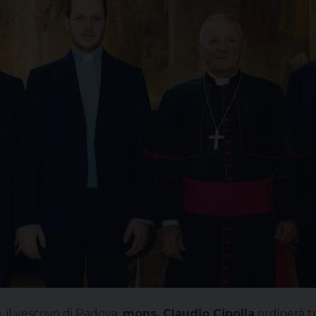
, il vescovo di Padova,
mons. Claudio Cipolla
ordinerà tr