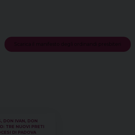
Scarica il manifesto degli ordinandi presbiteri
, DON IVAN, DON
: TRE NUOVI PRETI
OCESI DI PADOVA