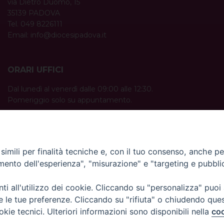
via Dietro Duomo, 15
35139 PADOVA
Tel. 049 8226111
Email:
info@diocesipadova.it
ORARI UFFICI
Dal lunedì al venerdì dalle 09:00 alle 12:30.
Pomeriggio solo su appuntamento.
imili per finalità tecniche e, con il tuo consenso, anche per 
amento dell'esperienza", "misurazione" e "targeting e pubbli
i all'utilizzo dei cookie. Cliccando su "personalizza" puoi
re le tue preferenze. Cliccando su "rifiuta" o chiudendo que
okie tecnici. Ulteriori informazioni sono disponibili nella
coo