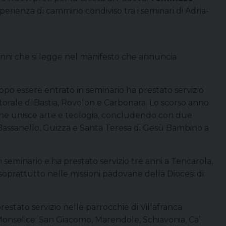
perienza di cammino condiviso tra i seminari di Adria-
vanni che si legge nel manifesto che annuncia
 Dopo essere entrato in seminario ha prestato servizio
storale di Bastia, Rovolon e Carbonara. Lo scorso anno
 che unisce arte e teologia, concludendo con due
i Bassanello, Guizza e Santa Teresa di Gesù Bambino a
in seminario e ha prestato servizio tre anni a Tencarola,
 soprattutto nelle missioni padovane della Diocesi di
restato servizio nelle parrocchie di Villafranca
nselice: San Giacomo, Marendole, Schiavonia, Ca’