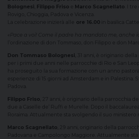
Bolognesi
,
Filippo Friso
e
Marco Scagnellato
. I t
Rovigo, Chioggia, Padova e Vicenza.
La celebrazione inizierà alle
ore 16.00
in basilica Catt
«Pace a voi! Come il padre ha mandato me, anche 
l’ordinazione di don Tommaso, don Filippo e don Mar
Don Tommaso Bolognesi
, 31 anni, è originario del
per i primi due anni nelle parrocchie di Rio e San Leo
ha proseguito la sua formazione con un anno pastoral
esperienze di 15 giorni ad Amsterdam e in Palestina. 
Padova.
Filippo Friso
, 27 anni, è originario della parrocchia d
due a Caselle de’ Ruffi e Murelle. Dopo il baccalaureat
Roraima. Attualmente sta svolgendo il suo ministero 
Marco Scagnellato
, 29 anni, originario della parroc
Padovana e Campolongo Maggiore. Attualmente sta pr