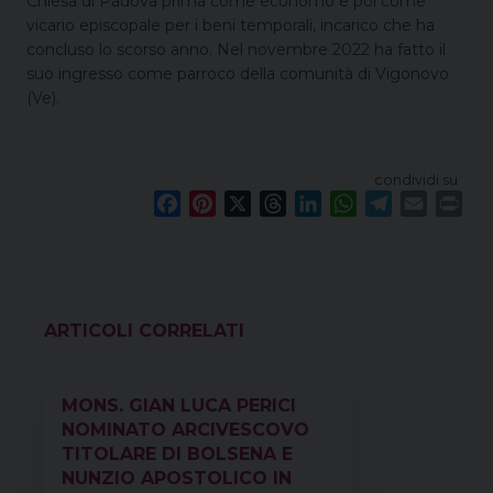
Chiesa di Padova prima come economo e poi come
vicario episcopale per i beni temporali, incarico che ha
concluso lo scorso anno. Nel novembre 2022 ha fatto il
suo ingresso come parroco della comunità di Vigonovo
(Ve).
condividi su
F
P
X
T
L
W
T
E
P
a
i
h
i
h
e
m
r
c
n
r
n
a
l
a
i
e
t
e
k
t
e
i
n
b
e
a
e
s
g
l
t
o
r
d
d
A
r
VEDI ANCHE
o
e
s
I
p
a
k
s
n
p
m
MONS. GIAN LUCA PERICI
t
NOMINATO ARCIVESCOVO
TITOLARE DI BOLSENA E
NUNZIO APOSTOLICO IN