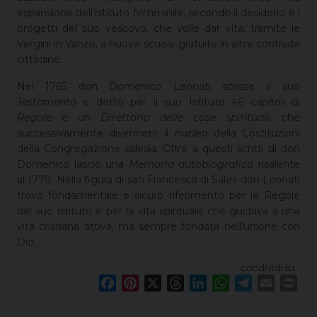
espansione dell’istituto femminile, secondo il desiderio e i
progetti del suo vescovo, che volle dar vita, tramite le
Vergini in Vanzo, a nuove scuole gratuite in altre contrade
cittadine.
Nel 1765 don Domenico Leonati scrisse il suo
Testamento
e dettò per il suo Istituto 46 capitoli di
Regole
e un
Direttorio delle cose spirituali
, che
successivamente divennero il nucleo della Costituzioni
della Congregazione salesia. Oltre a questi scritti di don
Domenico lasciò una
Memoria autobiografica
risalente
al 1779. Nella figura di san Francesco di Sales don Leonati
trovò fondamentale e sicuro riferimento per le Regole
del suo istituto e per la vita spirituale che guidava a una
vita cristiana attiva, ma sempre fondata nell’unione con
Dio.
condividi su
F
P
X
T
L
W
T
E
P
a
i
h
i
h
e
m
r
c
n
r
n
a
l
a
i