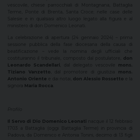
vescovile, chiese parrocchiali di Montagnana, Battaglia
Terme, Ponte di Brenta, Santa Croce; nelle case delle
Salesie e in qualsiasi altro luogo legato alla figura e al
ministero di don Domenico Leonati.
La celebrazione di apertura (24 gennaio 2024) – prima
sessione pubblica della fase diocesana della causa di
beatificazione – vede la nomina degli ufficiali che
costituiranno il tribunale, composto dal postulatore,
don
Leonardo Scandellari
, dal delegato vescovile
mons.
Tiziano Vanzetto
, dal promotore di giustizia
mons.
Antonio Oriente
e dai notai,
don Alessio Rossetto
e la
signora
Maria Rocca
.
Profilo
Il Servo di Dio Domenico Leonati
nacque il 12 febbraio
1703 a Battaglia (oggi Battaglia Terme) in provincia di
Padova, da Domenico e Antonia Tonini, decimo di 13 figli