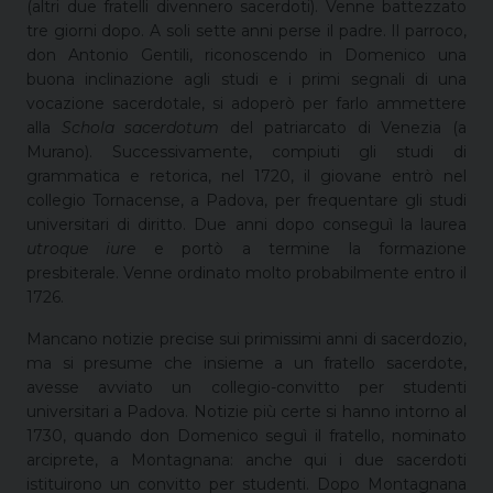
(altri due fratelli divennero sacerdoti). Venne battezzato
tre giorni dopo. A soli sette anni perse il padre. Il parroco,
don Antonio Gentili, riconoscendo in Domenico una
buona inclinazione agli studi e i primi segnali di una
vocazione sacerdotale, si adoperò per farlo ammettere
alla
Schola sacerdotum
del patriarcato di Venezia (a
Murano). Successivamente, compiuti gli studi di
grammatica e retorica, nel 1720, il giovane entrò nel
collegio Tornacense, a Padova, per frequentare gli studi
universitari di diritto. Due anni dopo conseguì la laurea
utroque iure
e portò a termine la formazione
presbiterale. Venne ordinato molto probabilmente entro il
1726.
Mancano notizie precise sui primissimi anni di sacerdozio,
ma si presume che insieme a un fratello sacerdote,
avesse avviato un collegio-convitto per studenti
universitari a Padova. Notizie più certe si hanno intorno al
1730, quando don Domenico seguì il fratello, nominato
arciprete, a Montagnana: anche qui i due sacerdoti
istituirono un convitto per studenti. Dopo Montagnana