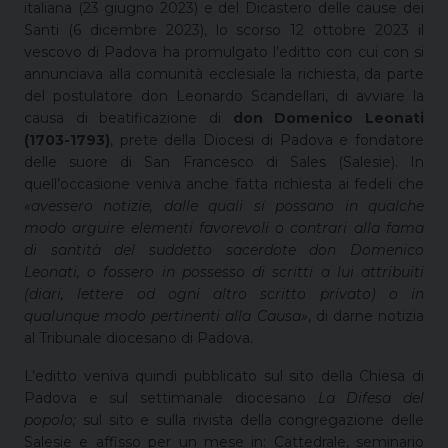
italiana (23 giugno 2023) e del Dicastero delle cause dei
Santi (6 dicembre 2023), lo scorso 12 ottobre 2023 il
vescovo di Padova ha promulgato l’editto con cui con si
annunciava alla comunità ecclesiale la richiesta, da parte
del postulatore don Leonardo Scandellari, di avviare la
causa di beatificazione di
don Domenico Leonati
(1703-1793)
, prete della Diocesi di Padova e fondatore
delle suore di San Francesco di Sales (Salesie). In
quell’occasione veniva anche fatta richiesta ai fedeli che
«avessero notizie, dalle quali si possano in qualche
modo arguire elementi favorevoli o contrari alla fama
di santità del suddetto sacerdote don Domenico
Leonati, o fossero in possesso di scritti a lui attribuiti
(diari, lettere od ogni altro scritto privato) o in
qualunque modo pertinenti alla Causa»
, di darne notizia
al Tribunale diocesano di Padova.
L’editto veniva quindi pubblicato sul sito della Chiesa di
Padova e sul settimanale diocesano
La Difesa del
popolo;
sul sito e sulla rivista della congregazione delle
Salesie e affisso per un mese in: Cattedrale, seminario