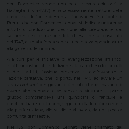
don Domenico venne nominato “vicario adiutore” a
Battaglia (1734-1737) e successivamente rettore della
parrocchia di Ponte di Brenta (Padova). Ed è a Ponte di
Brenta che don Domenico Leonati si dedica a un’intensa
attività di predicazione, dedizione alla celebrazione dei
sacramenti e ricostruzione della chiesa, che fu consacrata
nel 1747, oltre alla fondazione di una nuova opera in aiuto
alla gioventù femminile.
Alla cura per le iniziative di evangelizzazione affiancò,
infatti, un’instancabile dedizione alla catechesi dei fanciulli
e degli adulti, l’assidua presenza al confessionale e
l’azione caritativa, che lo portò, nel 1740 ad avviare un
“
conservatorio
” per giovani e fanciulle che rischiavano di
essere abbandonate a se stesse o sfruttate. Il primo
gruppo comprendeva una quindicina di fanciulle e
bambine tra i 3 e i 14 anni, seguite nella loro formazione
alla pietà cristiana, allo studio e al lavoro, da una piccola
comunità di maestre.
Nel 1751 don Domenico Leonati viene chiamato dal