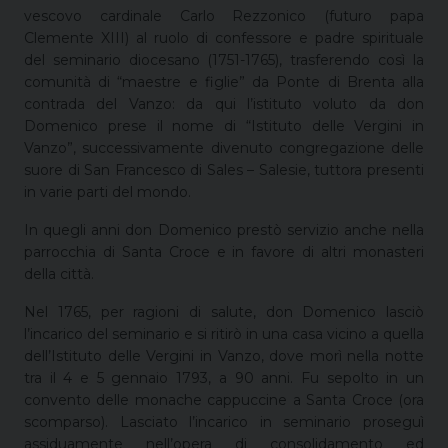
vescovo cardinale Carlo Rezzonico (futuro papa
Clemente XIII) al ruolo di confessore e padre spirituale
del seminario diocesano (1751-1765), trasferendo così la
comunità di “maestre e figlie” da Ponte di Brenta alla
contrada del Vanzo: da qui l’istituto voluto da don
Domenico prese il nome di “Istituto delle Vergini in
Vanzo”, successivamente divenuto congregazione delle
suore di San Francesco di Sales – Salesie, tuttora presenti
in varie parti del mondo.
In quegli anni don Domenico prestò servizio anche nella
parrocchia di Santa Croce e in favore di altri monasteri
della città.
Nel 1765, per ragioni di salute, don Domenico lasciò
l’incarico del seminario e si ritirò in una casa vicino a quella
dell’Istituto delle Vergini in Vanzo, dove morì nella notte
tra il 4 e 5 gennaio 1793, a 90 anni. Fu sepolto in un
convento delle monache cappuccine a Santa Croce (ora
scomparso). Lasciato l’incarico in seminario proseguì
assiduamente nell’opera di consolidamento ed