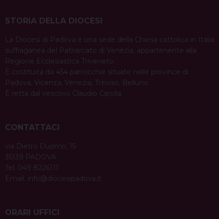
STORIA DELLA DIOCESI
La Diocesi di Padova è una sede della Chiesa cattolica in Italia
suffraganea del Patriarcato di Venezia, appartenente alla
Regione Ecclesiastica Triveneto.
È costituita da 454 parrocchie situate nelle province di
Padova, Vicenza, Venezia, Treviso, Belluno.
È retta dal vescovo Claudio Cipolla.
CONTATTACI
via Dietro Duomo, 15
35139 PADOVA
Tel. 049 8226111
Email:
info@diocesipadova.it
ORARI UFFICI