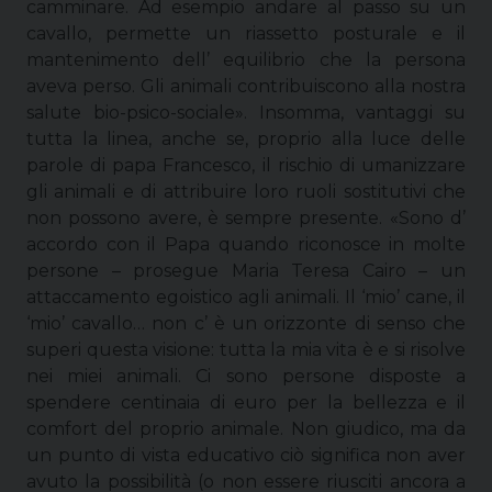
camminare. Ad esempio andare al passo su un
cavallo, permette un riassetto posturale e il
mantenimento dell’ equilibrio che la persona
aveva perso. Gli animali contribuiscono alla nostra
salute bio-psico-sociale». Insomma, vantaggi su
tutta la linea, anche se, proprio alla luce delle
parole di papa Francesco, il rischio di umanizzare
gli animali e di attribuire loro ruoli sostitutivi che
non possono avere, è sempre presente. «Sono d’
accordo con il Papa quando riconosce in molte
persone – prosegue Maria Teresa Cairo – un
attaccamento egoistico agli animali. Il ‘mio’ cane, il
‘mio’ cavallo… non c’ è un orizzonte di senso che
superi questa visione: tutta la mia vita è e si risolve
nei miei animali. Ci sono persone disposte a
spendere centinaia di euro per la bellezza e il
comfort del proprio animale. Non giudico, ma da
un punto di vista educativo ciò significa non aver
avuto la possibilità (o non essere riusciti ancora a