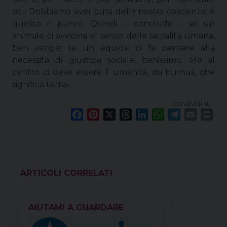
soli. Dobbiamo aver cura della nostra coscienza: è
questo il punto. Quindi – conclude – se un
animale ci avvicina al senso della sacralità umana,
ben venga; se un equide ci fa pensare alla
necessità di giustizia sociale, benissimo. Ma al
centro ci deve essere l’ umanità, da humus, che
significa terra».
condividi su
F
P
X
T
L
W
T
E
P
a
i
h
i
h
e
m
r
c
n
r
n
a
l
a
i
e
t
e
k
t
e
i
n
b
e
a
e
s
g
l
t
o
r
d
d
A
r
VEDI ANCHE
o
e
s
I
p
a
k
s
n
p
m
AIUTAMI A GUARDARE
t