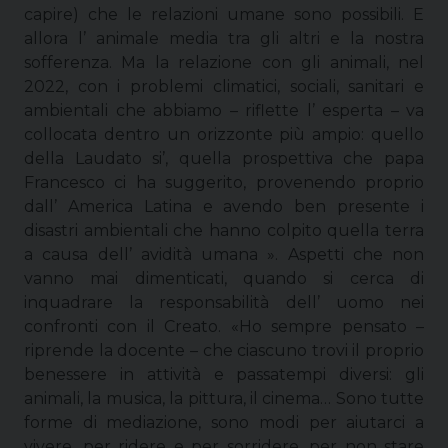
capire) che le relazioni umane sono possibili. E
allora l’ animale media tra gli altri e la nostra
sofferenza. Ma la relazione con gli animali, nel
2022, con i problemi climatici, sociali, sanitari e
ambientali che abbiamo – riflette l’ esperta – va
collocata dentro un orizzonte più ampio: quello
della Laudato si’, quella prospettiva che papa
Francesco ci ha suggerito, provenendo proprio
dall’ America Latina e avendo ben presente i
disastri ambientali che hanno colpito quella terra
a causa dell’ avidità umana ». Aspetti che non
vanno mai dimenticati, quando si cerca di
inquadrare la responsabilità dell’ uomo nei
confronti con il Creato. «Ho sempre pensato –
riprende la docente – che ciascuno trovi il proprio
benessere in attività e passatempi diversi: gli
animali, la musica, la pittura, il cinema… Sono tutte
forme di mediazione, sono modi per aiutarci a
vivere, per ridere e per sorridere, per non stare