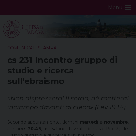
Skip
Menu
to
content
COMUNICATI STAMPA
cs 231 Incontro gruppo di
studio e ricerca
sull’ebraismo
«Non disprezzerai il sordo, né metterai
inciampo davanti al cieco» (Lev 19,14).
Secondo appuntamento, domani
martedì 8 novembre
,
alle
ore 20.45
, in Salone Lazzati di Casa Pio X, del
Gruppo di studio e di ricerca sull’Ebraismo.