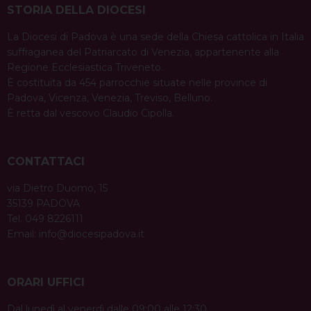
STORIA DELLA DIOCESI
La Diocesi di Padova è una sede della Chiesa cattolica in Italia
suffraganea del Patriarcato di Venezia, appartenente alla
Regione Ecclesiastica Triveneto.
È costituita da 454 parrocchie situate nelle province di
Padova, Vicenza, Venezia, Treviso, Belluno.
È retta dal vescovo Claudio Cipolla.
CONTATTACI
via Dietro Duomo, 15
35139 PADOVA
Tel. 049 8226111
Email:
info@diocesipadova.it
ORARI UFFICI
Dal lunedì al venerdì dalle 09:00 alle 12:30.