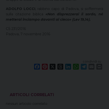
ADOLFO LOCCI
, rabbino capo di Padova, si soffermerà
sulla citazione biblica
«Non disprezzerai il sordo, né
metterai inciampo davanti al cieco» (Lev 19,14).
CS 231/2016
Padova, 7 novembre 2016
condividi su
F
P
X
T
L
W
T
E
P
a
i
h
i
h
e
m
r
c
n
r
n
a
l
a
i
e
t
e
k
t
e
i
n
b
e
a
e
s
g
l
t
o
r
d
d
A
r
VEDI ANCHE
o
e
s
I
p
a
nessun articolo correlato
k
s
n
p
m