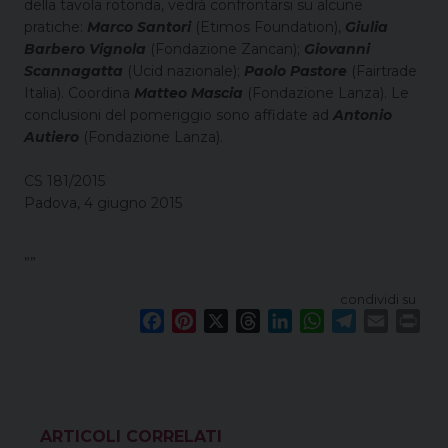
della tavola rotonda, vedrà confrontarsi su alcune
pratiche:
Marco Santori
(Etimos Foundation),
Giulia
Barbero Vignola
(Fondazione Zancan);
Giovanni
Scannagatta
(Ucid nazionale);
Paolo Pastore
(Fairtrade
Italia). Coordina
Matteo Mascia
(Fondazione Lanza). Le
conclusioni del pomeriggio sono affidate ad
Antonio
Autiero
(Fondazione Lanza).
CS 181/2015
Padova, 4 giugno 2015
””
condividi su
F
P
X
T
L
W
T
E
P
a
i
h
i
h
e
m
r
c
n
r
n
a
l
a
i
e
t
e
k
t
e
i
n
b
e
a
e
s
g
l
t
o
r
d
d
A
r
VEDI ANCHE