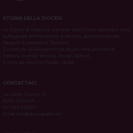
STORIA DELLA DIOCESI
La Diocesi di Padova è una sede della Chiesa cattolica in Italia
suffraganea del Patriarcato di Venezia, appartenente alla
Regione Ecclesiastica Triveneto.
È costituita da 454 parrocchie situate nelle province di
Padova, Vicenza, Venezia, Treviso, Belluno.
È retta dal vescovo Claudio Cipolla.
CONTATTACI
via Dietro Duomo, 15
35139 PADOVA
Tel. 049 8226111
Email:
info@diocesipadova.it