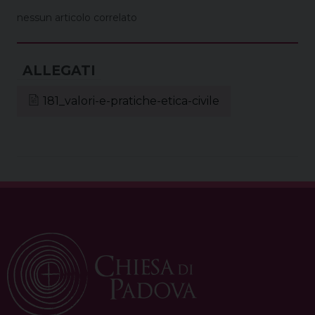
o
e
s
I
p
a
nessun articolo correlato
k
s
n
p
m
t
181_valori-e-pratiche-etica-civile