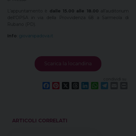
L’appuntamento è
dalle 15.00 alle 18.00
all’auditorium
dell’OPSA in via della Provvidenza 68 a Sarmeola di
Rubano (PD).
Info
:
giovanipadova.it
Scarica la locandina
condividi su
F
P
X
T
L
W
T
E
P
a
i
h
i
h
e
m
r
c
n
r
n
a
l
a
i
e
t
e
k
t
e
i
n
b
e
a
e
s
g
l
t
o
r
d
d
A
r
VEDI ANCHE
o
e
s
I
p
a