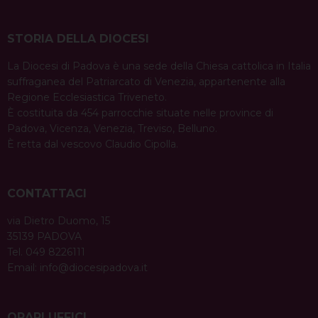
STORIA DELLA DIOCESI
La Diocesi di Padova è una sede della Chiesa cattolica in Italia
suffraganea del Patriarcato di Venezia, appartenente alla
Regione Ecclesiastica Triveneto.
È costituita da 454 parrocchie situate nelle province di
Padova, Vicenza, Venezia, Treviso, Belluno.
È retta dal vescovo Claudio Cipolla.
CONTATTACI
via Dietro Duomo, 15
35139 PADOVA
Tel. 049 8226111
Email:
info@diocesipadova.it
ORARI UFFICI