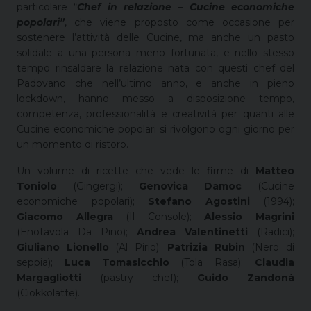
particolare “
Chef in relazione – Cucine economiche
popolari”
, che viene proposto come occasione per
sostenere l’attività delle Cucine, ma anche un pasto
solidale a una persona meno fortunata, e nello stesso
tempo rinsaldare la relazione nata con questi chef del
Padovano che nell’ultimo anno, e anche in pieno
lockdown, hanno messo a disposizione tempo,
competenza, professionalità e creatività per quanti alle
Cucine economiche popolari si rivolgono ogni giorno per
un momento di ristoro.
Un volume di ricette che vede le firme di
Matteo
Toniolo
(Gingergi);
Genovica Damoc
(Cucine
economiche popolari);
Stefano Agostini
(1994);
Giacomo Allegra
(Il Console);
Alessio Magrini
(Enotavola Da Pino);
Andrea Valentinetti
(Radici);
Giuliano Lionello
(Al Pirio);
Patrizia Rubin
(Nero di
seppia);
Luca Tomasicchio
(Tola Rasa);
Claudia
Margagliotti
(pastry chef);
Guido Zandonà
(Ciokkolatte).