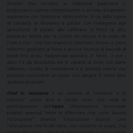
Ricette che toccano la tradizione padovana o
propongono curiose interpretazioni o, ancora, recuperano
assonanze con tradizione oltreconfine. Si va dalla zuppa
di cavoletti di Bruxelles e patate con melagrana agli
gnocchetti di patate allo zafferano e filetti di alici,
passando anche per la
ciorba de vacuta
e la
sopa de
tripe e riso
… ma non manca lo sformato d’uovo e pane
raffermo gratinato al forno o ancora l’humus di baccelli di
piselli fino al più tradizionale
polastro in tecia
… e per i
dolci c’è da sbizzarrirsi tre le varianti di torte con pane
raffermo, i budini, le macedonie o le svariate creme che
possono concludere un pasto con allegria. E tante altre
gustose proposte.
Chef in relazione
è un volume di “relazione e di
relazioni” come dice lo stesso titolo, che vede la
partecipazione dell’
Appe
(Associazione provinciale
pubblici esercizi), felice di affermare che:
«una “buona
ristorazione” diventa “ristorazione buona”, una
ristorazione che fa del bene, non soltanto al corpo, ma
anche allo spirito. Una di quelle occasioni in cui si unisce