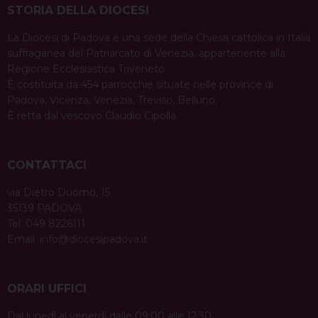
STORIA DELLA DIOCESI
La Diocesi di Padova è una sede della Chiesa cattolica in Italia
suffraganea del Patriarcato di Venezia, appartenente alla
Regione Ecclesiastica Triveneto.
È costituita da 454 parrocchie situate nelle province di
Padova, Vicenza, Venezia, Treviso, Belluno.
È retta dal vescovo Claudio Cipolla.
CONTATTACI
via Dietro Duomo, 15
35139 PADOVA
Tel. 049 8226111
Email:
info@diocesipadova.it
ORARI UFFICI
Dal lunedì al venerdì dalle 09:00 alle 12:30.