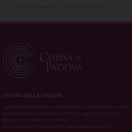
condividi su
« Pagina precedente
Pagina successiva »
F
P
X
T
L
W
T
E
P
a
i
h
i
h
e
m
r
c
n
r
n
a
l
a
i
e
t
e
k
t
e
i
n
b
e
a
e
s
g
l
t
o
r
d
d
A
r
o
e
s
I
p
a
k
s
n
p
m
t
STORIA DELLA DIOCESI
La Diocesi di Padova è una sede della Chiesa cattolica in Italia
suffraganea del Patriarcato di Venezia, appartenente alla
Regione Ecclesiastica Triveneto.
È costituita da 454 parrocchie situate nelle province di