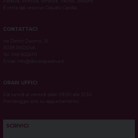
Padova, Vicenza, Venezia, Treviso, Belluno.
È retta dal vescovo Claudio Cipolla.
CONTATTACI
via Dietro Duomo, 15
35139 PADOVA
Tel. 049 8226111
Email:
info@diocesipadova.it
ORARI UFFICI
Dal lunedì al venerdì dalle 09:00 alle 12:30.
Pomeriggio solo su appuntamento.
SCRIVICI