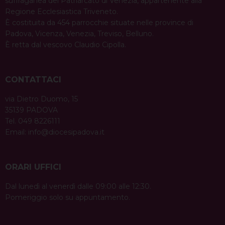
suffraganea del Patriarcato di Venezia, appartenente alla
Regione Ecclesiastica Triveneto.
È costituita da 454 parrocchie situate nelle province di
Padova, Vicenza, Venezia, Treviso, Belluno.
È retta dal vescovo Claudio Cipolla.
CONTATTACI
via Dietro Duomo, 15
35139 PADOVA
Tel. 049 8226111
Email:
info@diocesipadova.it
ORARI UFFICI
Dal lunedì al venerdì dalle 09:00 alle 12:30.
Pomeriggio solo su appuntamento.