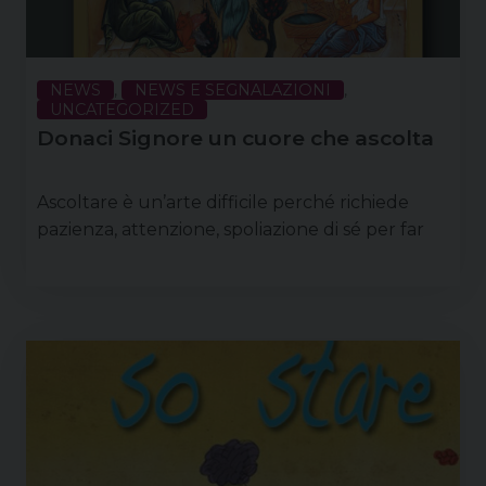
NEWS
,
NEWS E SEGNALAZIONI
,
UNCATEGORIZED
Donaci Signore un cuore che ascolta
Ascoltare è un’arte difficile perché richiede
pazienza, attenzione, spoliazione di sé per far
posto all’altro. Eppure è proprio attraverso
l’ascolto che può avvenire l’incontro che tanto
desideriamo con il Signore. Se l’Avvento è l’attesa
di Qualcuno che viene e bussa alla nostra porta
per essere accolto, l’ascolto di questo battito e di
questa voce che chiedono di entrare è il primo
passo che ci viene …
Continua a leggere