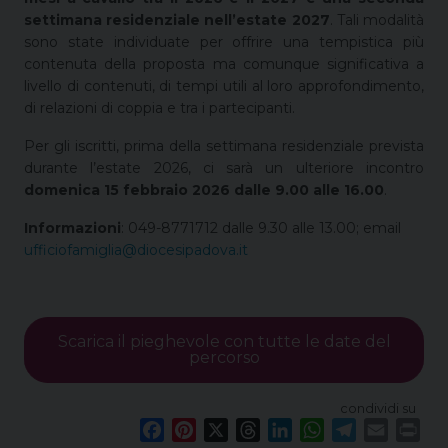
settimana residenziale nell’estate 2027
. Tali modalità
sono state individuate per offrire una tempistica più
contenuta della proposta ma comunque significativa a
livello di contenuti, di tempi utili al loro approfondimento,
di relazioni di coppia e tra i partecipanti.
Per gli iscritti, prima della settimana residenziale prevista
durante l’estate 2026, ci sarà un ulteriore incontro
domenica 15 febbraio 2026
dalle 9.00 alle 16.00
.
Informazioni
: 049-8771712 dalle 9.30 alle 13.00; email
ufficiofamiglia@diocesipadova.it
Scarica il pieghevole con tutte le date del
percorso
condividi su
F
P
X
T
L
W
T
E
P