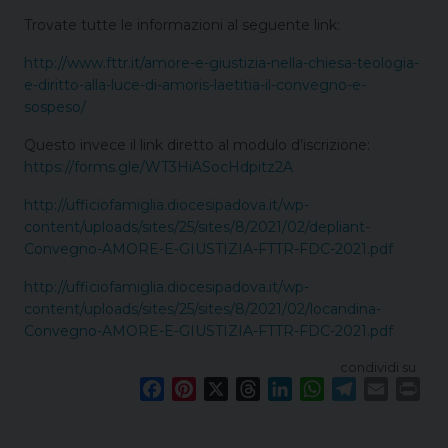
Trovate tutte le informazioni al seguente link:
http://www.fttr.it/amore-e-giustizia-nella-chiesa-teologia-
e-diritto-alla-luce-di-amoris-laetitia-il-convegno-e-
sospeso/
Questo invece il link diretto al modulo d’iscrizione:
https://forms.gle/WT3HiASocHdpitz2A
http://ufficiofamiglia.diocesipadova.it/wp-
content/uploads/sites/25/sites/8/2021/02/depliant-
Convegno-AMORE-E-GIUSTIZIA-FTTR-FDC-2021.pdf
http://ufficiofamiglia.diocesipadova.it/wp-
content/uploads/sites/25/sites/8/2021/02/locandina-
Convegno-AMORE-E-GIUSTIZIA-FTTR-FDC-2021.pdf
condividi su
F
P
X
T
L
W
T
E
P
a
i
h
i
h
e
m
r
c
n
r
n
a
l
a
i