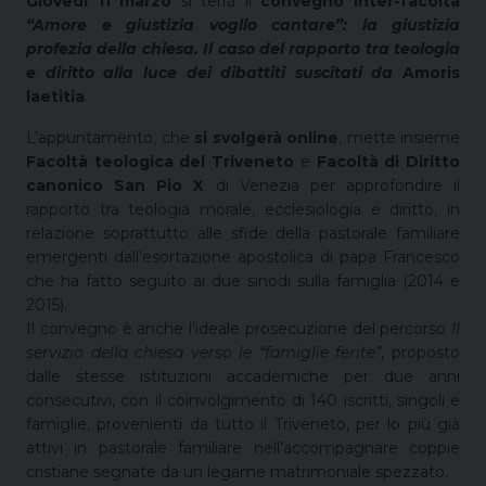
Giovedì 11 marzo
si terrà il
convegno inter-facoltà
“Amore e giustizia voglio cantare”: la giustizia
profezia della chiesa. Il caso del rapporto tra teologia
e diritto alla luce dei dibattiti suscitati da
Amoris
laetitia
.
L’appuntamento, che
si svolgerà online
, mette insieme
Facoltà teologica del Triveneto
e
Facoltà di Diritto
canonico San Pio X
di Venezia per approfondire il
rapporto tra teologia morale, ecclesiologia e diritto, in
relazione soprattutto alle sfide della pastorale familiare
emergenti dall’esortazione apostolica di papa Francesco
che ha fatto seguito ai due sinodi sulla famiglia (2014 e
2015).
Il convegno è anche l’ideale prosecuzione del percorso
Il
servizio della chiesa verso le “famiglie ferite”
, proposto
dalle stesse istituzioni accademiche per due anni
consecutivi, con il coinvolgimento di 140 iscritti, singoli e
famiglie, provenienti da tutto il Triveneto, per lo più già
attivi in pastorale familiare nell’accompagnare coppie
cristiane segnate da un legame matrimoniale spezzato.