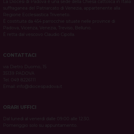
La Diocesi di Padova è una sede della Chiesa cattolica in Italia
suffraganea del Patriarcato di Venezia, appartenente alla
Regione Ecclesiastica Triveneto.
È costituita da 454 parrocchie situate nelle province di
Padova, Vicenza, Venezia, Treviso, Belluno.
È retta dal vescovo Claudio Cipolla.
CONTATTACI
via Dietro Duomo, 15
35139 PADOVA
Tel. 049 8226111
Email:
info@diocesipadova.it
ORARI UFFICI
Dal lunedì al venerdì dalle 09:00 alle 12:30.
Pomeriggio solo su appuntamento.