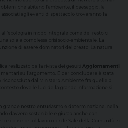
oblemi che abitano l’ambiente, il paesaggio, la
associati agli eventi di spettacolo troveranno la
 all’ecologia in modo integrale come del resto ci
 una sola e complessa crisi socio-ambientale. La
unzione di essere dominatori del creato. La natura
a realizzato dalla rivista dei gesuiti
Aggiornamenti
cumentari sull’argomento. E per concludere è stata
e riconosciuta dal Ministero Ambiente fra quelle di
 contesto dove le luci della grande informazione si
con grande nostro entusiasmo e determinazione, nella
mondo davvero sostenibile e giusto anche con
o si posiziona il lavoro con le Sale della Comunità e i
cia dei documentari possono aiutare nel giusto