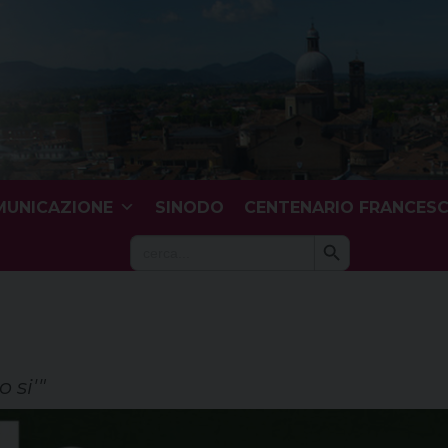
UNICAZIONE
SINODO
CENTENARIO FRANCES
Search Button
Search
for:
 si'"