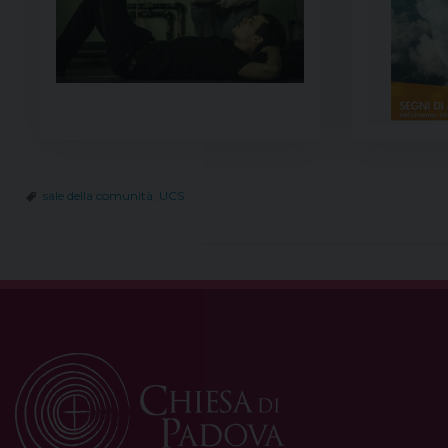
sale della comunità
,
UCS