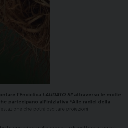
rontare l’Enciclica
LAUDATO SI’
attraverso le molte
he partecipano all’iniziativa “Alle radici della
estazione che potrà ospitare proiezioni
he hanno aderito alla proposta di mettere a tema il