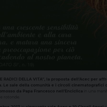
LLE RADICI DELLA VITA
”, la proposta dell’Acec per aff
a.
Le sale della comunità e i circoli cinematografici c
promosso da Papa Francesco nell’Enciclica
in una manif
le rotonde.
vembre 2017
in
cinquanta sale Acec e 10 Circoli Ancci
c