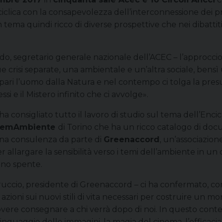
iclica con la consapevolezza dell’interconnessione dei pr
ema quindi ricco di diverse prospettive che nei dibattiti 
ldo, segretario generale nazionale dell’ACEC – l’approccio
e crisi separate, una ambientale e un’altra sociale, bensì
pari l’uomo dalla Natura e nel contempo ci tolga la pres
si e il Mistero infinito che ci avvolge».
consigliato tutto il lavoro di studio sul tema dell’Enciclic
nemAmbiente
di Torino che ha un ricco catalogo di do
 una consulenza da parte di
Greenaccord
, un’associazion
 allargare la sensibilità verso i temi dell’ambiente in un
ano spente.
eruccio, presidente di Greenaccord – ci ha confermato, 
zioni sui nuovi stili di vita necessari per costruire un 
vere consegnare a chi verrà dopo di noi. In questo contest
il linguaggio delle immagini, la magia del cinema, l’effica