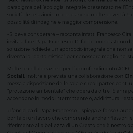
paradigma dell’ecologia integrale presentato nell’Enc
società, le relazioni umane e anche molte povertà. Un t
possibilità di indagine e maggior comprensione.
«Si deve considerare – racconta infatti Francesco Gira
invita a fare Papa Francesco. Di fatto non esistono du
soluzione richiede un approccio integrale che non se
diventa la “porta mistica” per conoscere meglio noi stes
Molte le collaborazioni: per l’approfondimento ACEC ha 
Sociali
. Inoltre è prevista una collaborazione con
Ci
messa a disposizione delle sale e circoli partecipanti
“protezione ambientale” che opera da oltre 15 anni per
accendono in modo intermittente o, addirittura, rest
«L’enciclica di Papa Francesco – spiega Alfonso Caut
bontà di un lavoro che comprende anche riflessioni e a
riferimento alla bellezza di un Creato che è nostro do
Circoli del Cinema attraverso “
Alle radici della vita
“: 