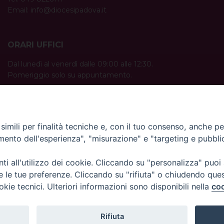
Email:
info@diocesipadova.it
ORARI UFFICI
Dal lunedì al venerdì dalle 09:00 alle 12:30.
Pomeriggio solo su appuntamento.
imili per finalità tecniche e, con il tuo consenso, anche per 
amento dell'esperienza", "misurazione" e "targeting e pubbli
i all'utilizzo dei cookie. Cliccando su "personalizza" puoi
re le tue preferenze. Cliccando su "rifiuta" o chiudendo que
okie tecnici. Ulteriori informazioni sono disponibili nella
coo
Rifiuta