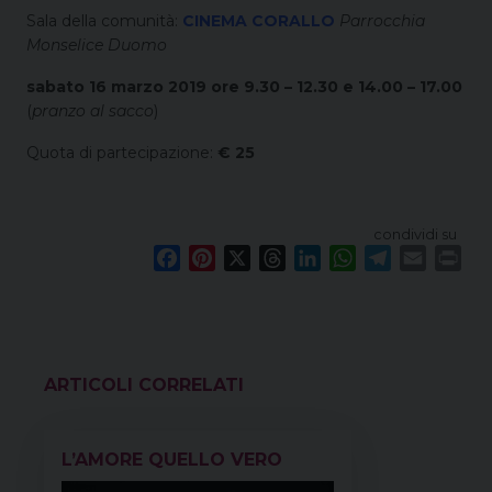
Sala della comunità:
CINEMA CORALLO
Parrocchia
Monselice Duomo
sabato 16 marzo 2019 ore 9.30 – 12.30 e 14.00 – 17.00
(
pranzo al sacco
)
Quota di partecipazione:
€ 25
condividi su
F
P
X
T
L
W
T
E
P
a
i
h
i
h
e
m
r
c
n
r
n
a
l
a
i
e
t
e
k
t
e
i
n
b
e
a
e
s
g
l
t
o
r
d
d
A
r
VEDI ANCHE
o
e
s
I
p
a
k
s
n
p
m
L’AMORE QUELLO VERO
t