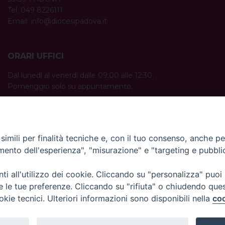
Tel. 049 8226111
Email:
info@diocesipadova.it
ORARI UFFICI
Dal lunedì al venerdì dalle 09:00 alle 12:30.
Pomeriggio solo su appuntamento.
imili per finalità tecniche e, con il tuo consenso, anche per 
amento dell'esperienza", "misurazione" e "targeting e pubbli
i all'utilizzo dei cookie. Cliccando su "personalizza" puoi
re le tue preferenze. Cliccando su "rifiuta" o chiudendo que
okie tecnici. Ulteriori informazioni sono disponibili nella
coo