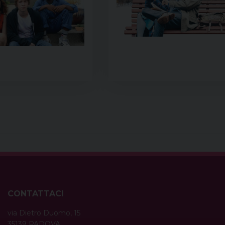
CONTATTACI
via Dietro Duomo, 15
35139 PADOVA