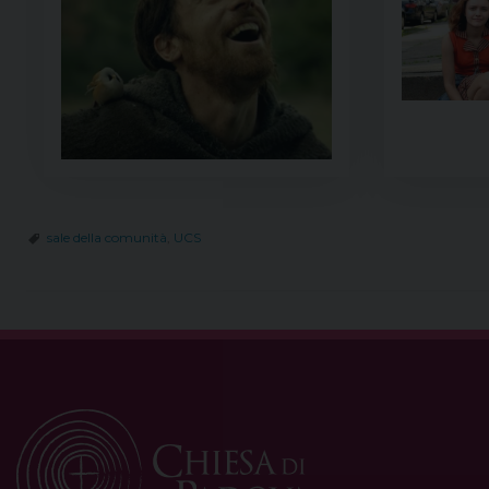
sale della comunità
,
UCS