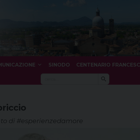
UNICAZIONE
SINODO
CENTENARIO FRANCES
Search Button
Search
for:
priccio
nto di #esperienzedamore