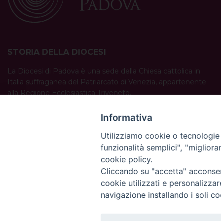
STORIA DELLA DIOCESI
La Diocesi di Padova è una sede della Chiesa cattolica in
Italia suffraganea del Patriarcato di Venezia, appartenente
alla Regione Ecclesiastica Triveneto.
È costituita da 454 parrocchie situate nelle province di
Padova, Vicenza, Venezia, Treviso, Belluno.
Informativa
È retta dal vescovo Claudio Cipolla.
Utilizziamo cookie o tecnologie s
funzionalità semplici", "miglior
cookie policy.
Cliccando su "accetta" acconsent
cookie utilizzati e personalizza
navigazione installando i soli co