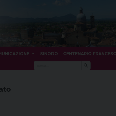
UNICAZIONE
SINODO
CENTENARIO FRANCES
Search Button
Search
for:
ato