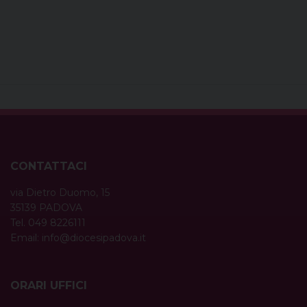
CONTATTACI
via Dietro Duomo, 15
35139 PADOVA
Tel. 049 8226111
Email:
info@diocesipadova.it
ORARI UFFICI