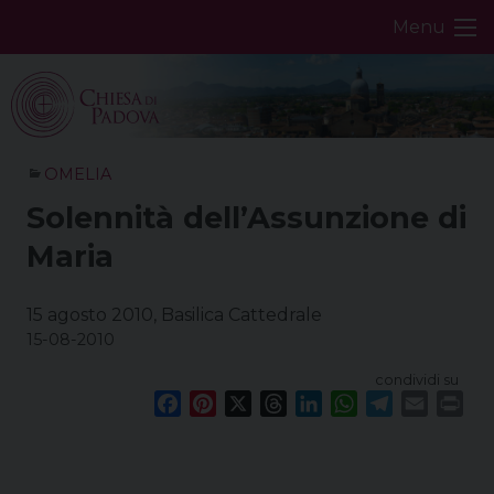
Skip
Menu
to
content
OMELIA
Solennità dell’Assunzione di
Maria
15 agosto 2010, Basilica Cattedrale
15-08-2010
condividi su
F
P
X
T
L
W
T
E
P
a
i
h
i
h
e
m
r
c
n
r
n
a
l
a
i
e
t
e
k
t
e
i
n