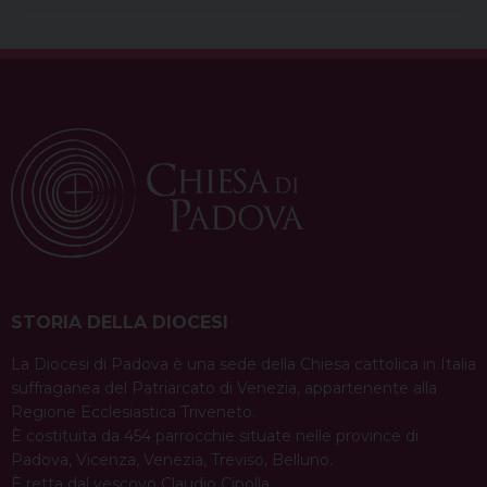
b
e
a
e
s
g
l
t
o
r
d
d
A
r
o
e
s
I
p
a
k
s
n
p
m
t
STORIA DELLA DIOCESI
La Diocesi di Padova è una sede della Chiesa cattolica in Italia
suffraganea del Patriarcato di Venezia, appartenente alla
Regione Ecclesiastica Triveneto.
È costituita da 454 parrocchie situate nelle province di
Padova, Vicenza, Venezia, Treviso, Belluno.
È retta dal vescovo Claudio Cipolla.