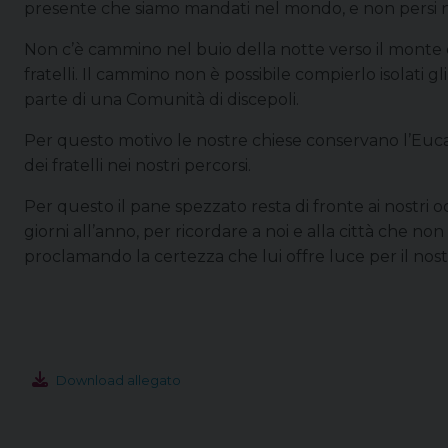
presente che siamo mandati nel mondo, e non persi nel
Non c’è cammino nel buio della notte verso il monte de
fratelli. Il cammino non è possibile compierlo isolati g
parte di una Comunità di discepoli.
Per questo motivo le nostre chiese conservano l’Eucar
dei fratelli nei nostri percorsi.
Per questo il pane spezzato resta di fronte ai nostri o
giorni all’anno, per ricordare a noi e alla città che non
proclamando la certezza che lui offre luce per il nos
Download allegato