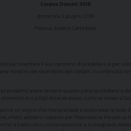
Corpus Domini 2018
domenica 3 giugno 2018
Padova, basilica Cattedrale
celto per orientare il suo cammino di presbitero e per or
ssere ministro del sacerdozio dei cristiani. In continuità 
noi possiamo avere sempre questo pane quotidiano a disp
momento in cui Egli dona se stesso, tutto se stesso a Dio e 
orre un segno che interpretasse e sostenesse la fede di 
one, infatti, abbiamo riaperto per l’Adorazione Perpetua l
perché si trasformi in contemplazione e in preghiera. Abb