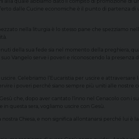
i alla quale abbiamo dato il compito di promozione di una 
o offerto dalle Cucine economiche è il punto di partenza d
ezzato nella liturgia è lo stesso pane che spezziamo nella 
ità.
enuti della sua fede sia nel momento della preghiera, qua
 suo Vangelo serve i poveri e riconoscendo la presenza de
cire. Celebriamo l’Eucaristia per uscire e attraversare l
ire i poveri perché siano sempre più uniti alle nostre com
 Gesù che, dopo aver cantato l’inno nel Cenacolo con i suoi 
 e in questa sera, vogliamo uscire con Gesù.
nostra Chiesa, e non significa allontanarsi perché lui è la 