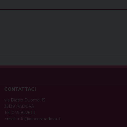
CONTATTACI
via Dietro Duomo, 15
35139 PADOVA
Tel. 049 8226111
Email:
info@diocesipadova.it