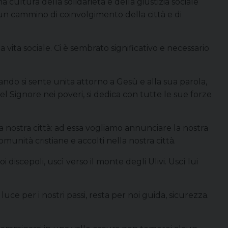
cultura della solidarietà e della giustizia sociale
i un cammino di coinvolgimento della città e di
vita sociale. Ci è sembrato significativo e necessario
ndo si sente unita attorno a Gesù e alla sua parola,
l Signore nei poveri, si dedica con tutte le sue forze
a nostra città: ad essa vogliamo annunciare la nostra
unità cristiane e accolti nella nostra città.
discepoli, uscì verso il monte degli Ulivi. Uscì lui
luce per i nostri passi, resta per noi guida, sicurezza.