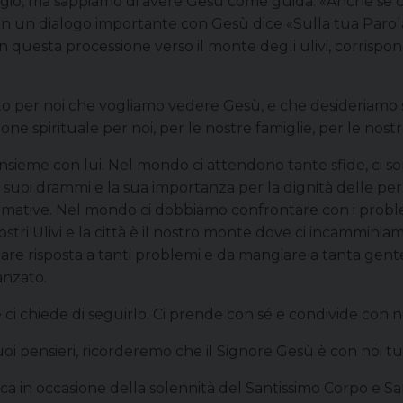
gio, ma sappiamo di avere Gesù come guida: «Anche se c
n un dialogo importante con Gesù dice «Sulla tua Parola 
in questa processione verso il monte degli ulivi, corrispo
o per noi che vogliamo vedere Gesù, e che desideriamo s
 spirituale per noi, per le nostre famiglie, per le nostr
ieme con lui. Nel mondo ci attendono tante sfide, ci son
 i suoi drammi e la sua importanza per la dignità delle p
mative. Nel mondo ci dobbiamo confrontare con i problemi et
ostri Ulivi e la città è il nostro monte dove ci incammin
re risposta a tanti problemi e da mangiare a tanta gente
anzato.
 chiede di seguirlo. Ci prende con sé e condivide con no
 pensieri, ricorderemo che il Signore Gesù è con noi tutti 
ca in occasione della solennità del Santissimo Corpo e S