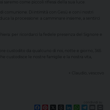
 saremo come piccoli riflessi della sua luce.
 di comunione. Di intimità con Gesù e con i nostri
i educa la processione: a camminare insieme, a sentirci
iera: per ricordarci la fedele presenza del Signore e
mpre custodito da qualcuno di noi, notte e giorno, 365
che custodisce le nostre famiglie e la nostra vita,
+ Claudio, vescovo
condividi su
F
P
X
T
L
W
T
E
P