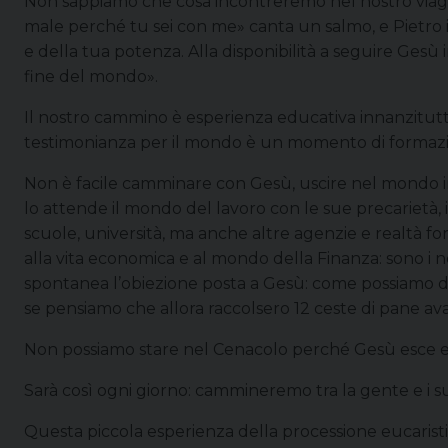
Non sappiamo che cosa incontreremo nel nostro viag
male perché tu sei con me» canta un salmo, e Pietro i
e della tua potenza. Alla disponibilità a seguire Gesù 
fine del mondo».
Il nostro cammino è esperienza educativa innanzitutt
testimonianza per il mondo è un momento di formazione
Non è facile camminare con Gesù, uscire nel mondo ins
lo attende il mondo del lavoro con le sue precarietà,
scuole, università, ma anche altre agenzie e realtà for
alla vita economica e al mondo della Finanza: sono i n
spontanea l’obiezione posta a Gesù: come possiamo da
se pensiamo che allora raccolsero 12 ceste di pane av
Non possiamo stare nel Cenacolo perché Gesù esce e ci
Sarà così ogni giorno: cammineremo tra la gente e i suoi
Questa piccola esperienza della processione eucaristi