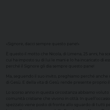
«Signore, dacci sempre questo pane!»
È questo il motto che Nicola, di Limena, 25 anni, ha s
cui ha imposto su di lui le mani e lo ha incaricato di e
perché il Signore gli dia sempre questo pane!
Ma, seguendo il suo invito, preghiamo perché anche 
di Gesù. E della vita di Gesù rende presente proprio il 
Lo scorso anno in questa circostanza abbiamo voluto p
comunità cristiane che vivono in città. In quell’occasi
spezzato viene posto di fronte allo sguardo di tutti 