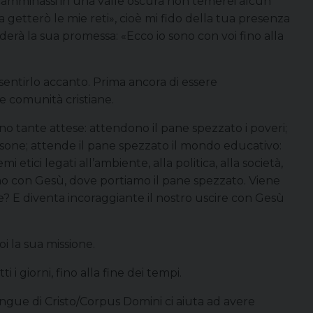
amminassi in una valle oscura non temerei alcun
getterò le mie reti», cioè mi fido della tua presenza
nderà la sua promessa: «Ecco io sono con voi fino alla
entirlo accanto. Prima ancora di essere
e comunità cristiane.
o tante attese: attendono il pane spezzato i poveri;
ersone; attende il pane spezzato il mondo educativo:
ici legati all’ambiente, alla politica, alla società,
iamo con Gesù, dove portiamo il pane spezzato. Viene
? E diventa incoraggiante il nostro uscire con Gesù
i la sua missione.
i giorni, fino alla fine dei tempi.
angue di Cristo/Corpus Domini ci aiuta ad avere