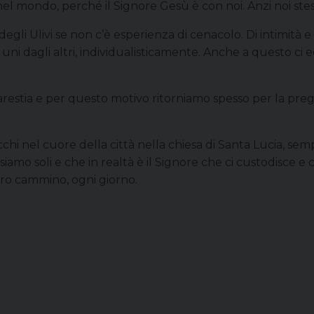
 mondo, perché il Signore Gesù è con noi. Anzi noi stessi
gli Ulivi se non c’è esperienza di cenacolo. Di intimità e
li uni dagli altri, individualisticamente. Anche a questo c
estia e per questo motivo ritorniamo spesso per la pregh
cchi nel cuore della città nella chiesa di Santa Lucia, se
 siamo soli e che in realtà è il Signore che ci custodisce e 
tro cammino, ogni giorno.