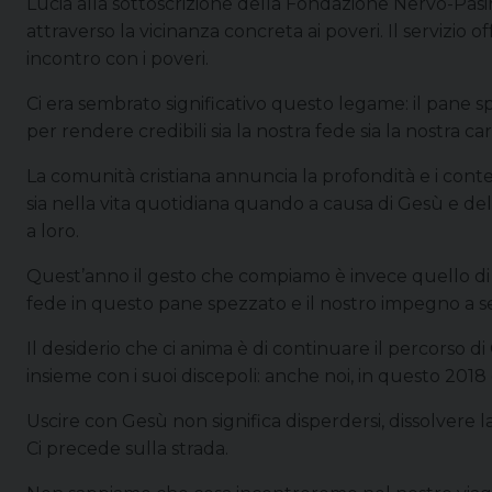
Lucia alla sottoscrizione della Fondazione Nervo-Pasin
attraverso la vicinanza concreta ai poveri. Il servizi
incontro con i poveri.
Ci era sembrato significativo questo legame: il pane sp
per rendere credibili sia la nostra fede sia la nostra car
La comunità cristiana annuncia la profondità e i cont
sia nella vita quotidiana quando a causa di Gesù e del
a loro.
Quest’anno il gesto che compiamo è invece quello di us
fede in questo pane spezzato e il nostro impegno a serv
Il desiderio che ci anima è di continuare il percorso di
insieme con i suoi discepoli: anche noi, in questo 2018
Uscire con Gesù non significa disperdersi, dissolvere la 
Ci precede sulla strada.