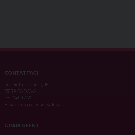
CONTATTACI
via Dietro Duomo, 15
35139 PADOVA
Tel. 049 8226111
Email:
info@diocesipadova.it
ORARI UFFICI