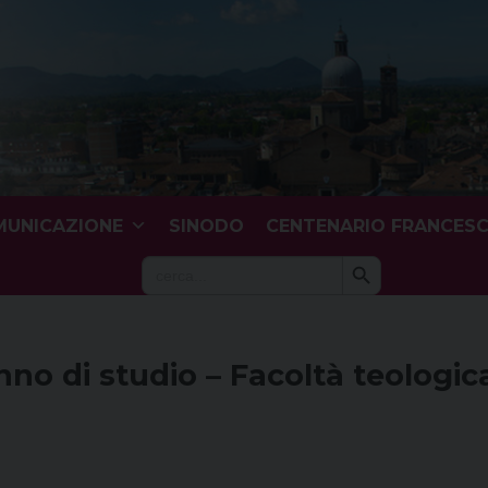
UNICAZIONE
SINODO
CENTENARIO FRANCES
Search Button
Search
for:
nno di studio – Facoltà teologic