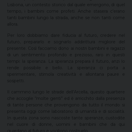
Lisbona, un contesto storico dal quale emergono, di quel
tempo, i bambini come profeti. Anche stasera c’erano
tanti bambini lungo la strada, anche se non tanti come
allora.
Per loro dobbiamo dare fiducia al futuro, credere nel
futuro, prepararlo e sognarlo addirittura migliore del
presente. Così facciamo dono ai nostri bambini e ragazzi
di un sentimento profondo e prezioso, raro in questi
tempi: la speranza. La speranza prepara il futuro, anzi lo
rende possibile e bello. La speranza ci porta a
sperimentare, stimola creatività e allontana paure e
sospetti.
Il cammino lungo le strade dell’Arcella, questo quartiere
che accoglie “molte genti” ed è arricchito dalla presenza
di tante persone che provengono da tutto il mondo si
presenta oggi come laboratorio di umanità e di socialità.
In questa zona sono nascoste tante speranze, custodite
nel cuore di donne, uomini e bambini che da qui
guardano al futuro e vogliono costruirlo.