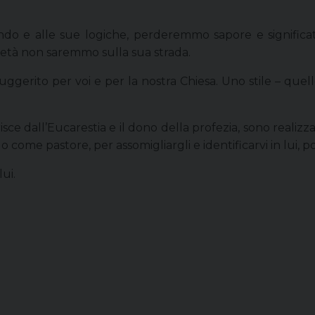
o e alle sue logiche, perderemmo sapore e significat
rietà non saremmo sulla sua strada.
erito per voi e per la nostra Chiesa. Uno stile – quello 
isce dall’Eucarestia e il dono della profezia, sono realiz
lo come pastore, per assomigliargli e identificarvi in lui,
ui.