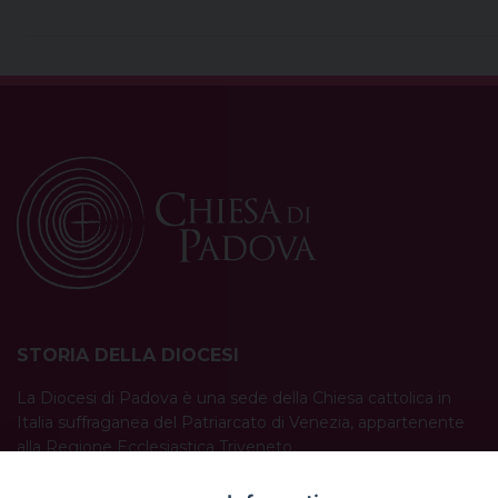
STORIA DELLA DIOCESI
La Diocesi di Padova è una sede della Chiesa cattolica in
Italia suffraganea del Patriarcato di Venezia, appartenente
alla Regione Ecclesiastica Triveneto.
È costituita da 454 parrocchie situate nelle province di
Padova, Vicenza, Venezia, Treviso, Belluno.