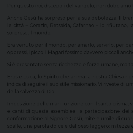
Per questo noi, discepoli del vangelo, non dobbiamo te
Anche Gesù ha sorpreso per la sua debolezza. Il brano 
le città – Corazin, Betsaida, Cafarnao – lo rifiutan
sorpreso, il mondo.
Era venuto per il mondo, per amarlo, servirlo, per darg
oppressi, i piccoli. Magari fossimo davvero piccoli anche
Si è presentato senza ricchezze e forze umane, ma tapin
Eros e Luca, lo Spirito che anima la nostra Chiesa no
indica di seguire il suo stile missionario. Vi riveste d
della salvezza di Dio.
Imposizione delle mani, unzione con il santo crisma, 
e canti di questa assemblea, la partecipazione dei 
conformazione al Signore Gesù, mite e umile di cuore.
spalle, una parola dolce e dal peso leggero: mitezza e 