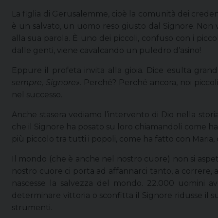
La figlia di Gerusalemme, cioè la comunità dei credenti
è un salvato, un uomo reso giusto dal Signore. Non v
alla sua parola. È uno dei piccoli, confuso con i picco
dalle genti, viene cavalcando un puledro d’asino!
Eppure il profeta invita alla gioia. Dice esulta gran
sempre, Signore».
Perché? Perché ancora, noi piccoli
nel successo.
Anche stasera vediamo l’intervento di Dio nella storia
che il Signore ha posato su loro chiamandoli come ha fa
più piccolo tra tutti i popoli, come ha fatto con Maria
Il mondo (che è anche nel nostro cuore) non si aspet
nostro cuore ci porta ad affannarci tanto, a correre, a
nascesse la salvezza del mondo. 22.000 uomini av
determinare vittoria o sconfitta il Signore ridusse il
strumenti.