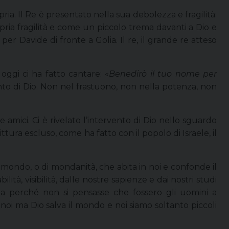
ria. Il Re è presentato nella sua debolezza e fragilità:
ria fragilità e come un piccolo trema davanti a Dio e
per Davide di fronte a Golia. Il re, il grande re atteso
 oggi ci ha fatto cantare: «
Benedirò il tuo nome per
ento di Dio. Non nel frastuono, non nella potenza, non
 amici. Ci è rivelato l’intervento di Dio nello sguardo
tura escluso, come ha fatto con il popolo di Israele, il
mondo, o di mondanità, che abita in noi e confonde il
tà, visibilità, dalle nostre sapienze e dai nostri studi
a perché non si pensasse che fossero gli uomini a
 noi ma Dio salva il mondo e noi siamo soltanto piccoli