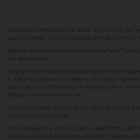
Dobbiamo ammettere che siamo un po’ fuori dal mondo 
qualche tempo fa c’era maggiore sintonia tra noi e il
Eppure se ci collochiamo in prospettive “altre” rispet
per dargli anima.
Oggi questa relazione è faticosa perché ci accorgiamo
e abbiamo insegnato a chiedere alla Chiesa iniziati
essenziali. Il Covid ha messo in evidenza che il mondo
dialogo e di incontro con tutti.
La crisi che stiamo attraversando riguarda il senso: il 
chiese, patronati, attività.
Carro da guerra e arco di guerra, cavalli forti, que
servono. Vengono fatti sparire, spezzati. Eravamo abitu