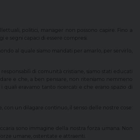
ettuali, politici, manager non possono capire. Fino a
i e segni capaci di essere compresi.
 mondo al quale siamo mandati per amarlo, per servirlo,
esponsabili di comunità cristiane, siamo stati educati
 di dare e che, a ben pensare, non riteniamo nemmeno
r i quali eravamo tanto ricercati e che erano spazio di
 e, con un dilagare continuo, il senso delle nostre cose:
 Zaccaria sono immagine della nostra forza umana. Non
 forze umane, ostentate e attraenti.