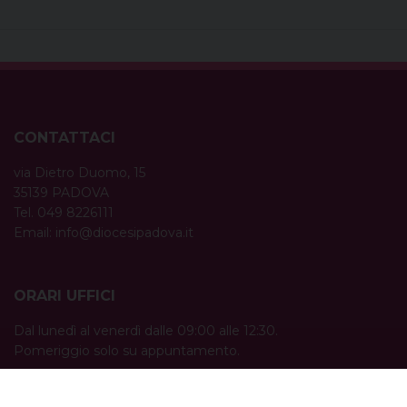
CONTATTACI
via Dietro Duomo, 15
35139 PADOVA
Tel. 049 8226111
Email:
info@diocesipadova.it
ORARI UFFICI
Dal lunedì al venerdì dalle 09:00 alle 12:30.
Pomeriggio solo su appuntamento.