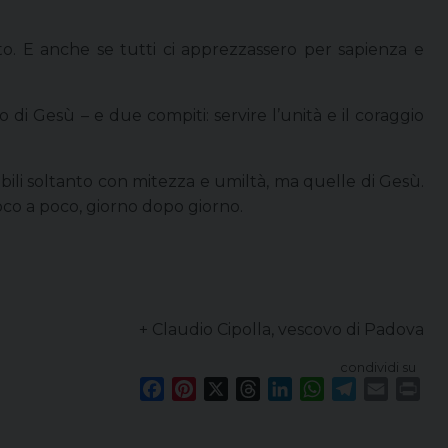
o. E anche se tutti ci apprezzassero per sapienza e
di Gesù – e due compiti: servire l’unità e il coraggio
zabili soltanto con mitezza e umiltà, ma quelle di Gesù.
 poco a poco, giorno dopo giorno.
+ Claudio Cipolla, vescovo di Padova
condividi su
F
P
X
T
L
W
T
E
P
a
i
h
i
h
e
m
r
c
n
r
n
a
l
a
i