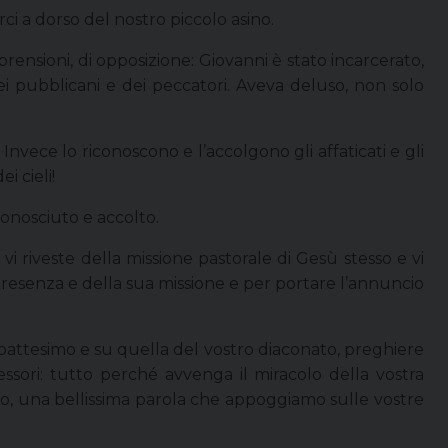
ci a dorso del nostro piccolo asino.
rensioni, di opposizione: Giovanni è stato incarcerato,
ei pubblicani e dei peccatori. Aveva deluso, non solo
Invece lo riconoscono e l’accolgono gli affaticati e gli
i cieli!
conosciuto e accolto.
i riveste della missione pastorale di Gesù stesso e vi
ua presenza e della sua missione e per portare l’annuncio
 battesimo e su quella del vostro diaconato, preghiere
ssori: tutto perché avvenga il miracolo della vostra
ero, una bellissima parola che appoggiamo sulle vostre