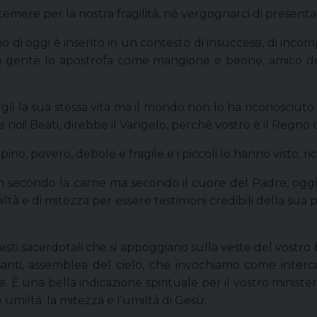
mere per la nostra fragilità, né vergognarci di presentar
di oggi è inserito in un contesto di insuccessi, di incomp
o, la gente lo apostrofa come mangione e beone, amico d
li la sua stessa vita ma il mondo non lo ha riconosciuto. 
 noi! Beati, direbbe il Vangelo, perché vostro è il Regno de
o, povero, debole e fragile e i piccoli lo hanno visto, ri
n secondo la carne ma secondo il cuore del Padre, oggi v
i umiltà e di mitezza per essere testimoni credibili della s
vesti sacerdotali che si appoggiano sulla veste del vostro
santi, assemblea del cielo, che invochiamo come interce
 È una bella indicazione spirituale per il vostro minist
umiltà; la mitezza e l’umiltà di Gesù.