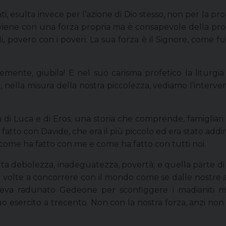
, esulta invece per l’azione di Dio stesso, non per la prop
iene con una forza propria ma è consapevole della prop
li, povero con i poveri. La sua forza è il Signore, come fu 
demente, giubila! E nel suo carisma profetico la liturgia
, nella misura della nostra piccolezza, vediamo l’interv
 di Luca e di Eros; una storia che comprende, famigliari e
tto con Davide, che era il più piccolo ed era stato addirit
, come ha fatto con me e come ha fatto con tutti noi.
ta debolezza, inadeguatezza, povertà; e quella parte di 
 volte a concorrere con il mondo come se dalle nostre abili
eva radunato Gedeone per sconfiggere i madianiti m
 suo esercito a trecento. Non con la nostra forza, anzi non