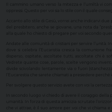
Il cammino umano verso la mitezza e l’umiltà vi confo
oppressi. Questo per voi sia lo stile con il quale conse
Accanto allo stile di Gesù, vorrei anche indicarvi due
del presbitero, anche se giovane, una nota da “presb
alla quale ho chiesto di pregare per voi secondo ques
Andate alle comunità di cristiani per servire l’unità. 
dove si celebra l’Eucaristia cresca la comunione fra
disperso, ospitate, ascoltate tutti, ascoltate chi è s
Vedrete quante cose, parole, scelte vengono inventate
divide scivolando lentamente via o fuori (stanchezza, 
l’Eucarestia che sarete chiamati a presiedere perché è
Per svolgere questo servizio avete con voi la certezza
In secondo luogo vi chiedo di avere il coraggio della p
umanità. In forza di questa amicizia scrutate l’orizzonte
che vi attrae, è il suo amore per voi che vi chiama e 