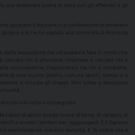
ua deliberata scelta di stare con gli affaticati e gli
 che spostano il baricentro e conferiscono al ministero
9 giugno e io ne ho parlato alla comunità di Bronzola
one e della separazione ma voi andate e fate in modo che
à, cercate chi si allontana, chiamate e cercate chi è
ella riconciliazione, frapponetevi tra chi si combatte.
a di cose buone (lavoro, cultura, sport); spesso ci si
lazione e ricucite gli strappi. Non svilite a devozione
comunità.
a ancora una volta vi consegnate.
da capaci di aprire strade nuove di bene, di vangelo, di
atelli e sorelle i sentieri per raggiungerli. È il Signore
ra testimonianza ricevono autorità. E la vostra vita si