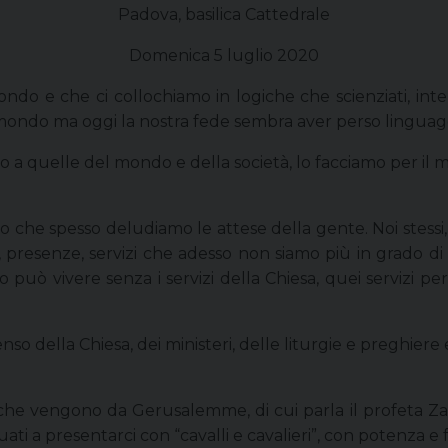
Padova, basilica Cattedrale
Domenica 5 luglio 2020
e che ci collochiamo in logiche che scienziati, intell
 mondo ma oggi la nostra fede sembra aver perso linguagg
to a quelle del mondo e della società, lo facciamo per il
 che spesso deludiamo le attese della gente. Noi stessi, r
ve, presenze, servizi che adesso non siamo più in grado
 può vivere senza i servizi della Chiesa, quei servizi pe
senso della Chiesa, dei ministeri, delle liturgie e preghiere
lli che vengono da Gerusalemme, di cui parla il profeta
ati a presentarci con “cavalli e cavalieri”, con potenza e