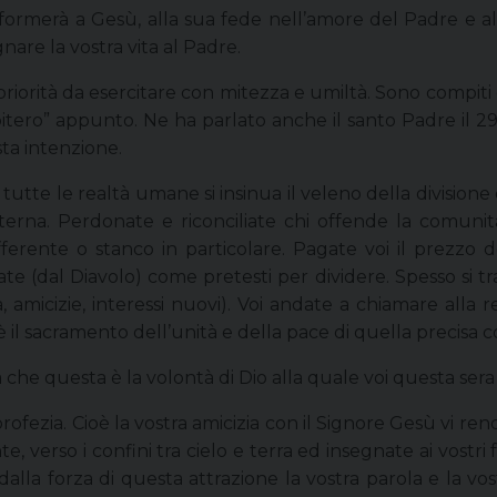
rmerà a Gesù, alla sua fede nell’amore del Padre e alla s
gnare la vostra vita al Padre.
 priorità da esercitare con mitezza e umiltà. Sono compiti
itero” appunto. Ne ha parlato anche il santo Padre il 2
ta intenzione.
In tutte le realtà umane si insinua il veleno della divisi
terna. Perdonate e riconciliate chi offende la comunit
offerente o stanco in particolare. Pagate voi il prezzo d
 (dal Diavolo) come pretesti per dividere. Spesso si tratt
amicizie, interessi nuovi). Voi andate a chiamare alla re
 il sacramento dell’unità e della pace di quella precisa 
 che questa è la volontà di Dio alla quale voi questa ser
rofezia. Cioè la vostra amicizia con il Signore Gesù vi ren
, verso i confini tra cielo e terra ed insegnate ai vostri fr
dalla forza di questa attrazione la vostra parola e la vost