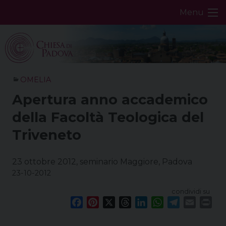
Skip
Menu
to
content
OMELIA
Apertura anno accademico
della Facoltà Teologica del
Triveneto
23 ottobre 2012, seminario Maggiore, Padova
23-10-2012
condividi su
F
P
X
T
L
W
T
E
P
a
i
h
i
h
e
m
r