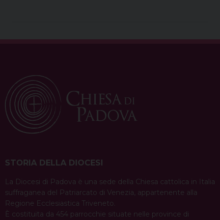
c
n
r
n
a
l
a
i
e
t
e
k
t
e
i
n
b
e
a
e
s
g
l
t
o
r
d
d
A
r
o
e
s
I
p
a
k
s
n
p
m
t
STORIA DELLA DIOCESI
La Diocesi di Padova è una sede della Chiesa cattolica in Italia
suffraganea del Patriarcato di Venezia, appartenente alla
Regione Ecclesiastica Triveneto.
È costituita da 454 parrocchie situate nelle province di