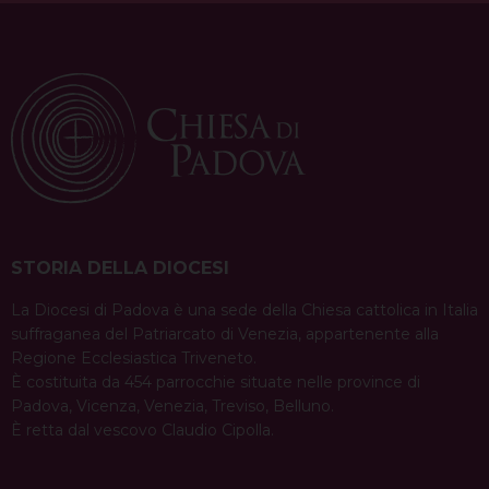
o
e
s
I
p
a
k
s
n
p
m
t
STORIA DELLA DIOCESI
La Diocesi di Padova è una sede della Chiesa cattolica in Italia
suffraganea del Patriarcato di Venezia, appartenente alla
Regione Ecclesiastica Triveneto.
È costituita da 454 parrocchie situate nelle province di
Padova, Vicenza, Venezia, Treviso, Belluno.
È retta dal vescovo Claudio Cipolla.