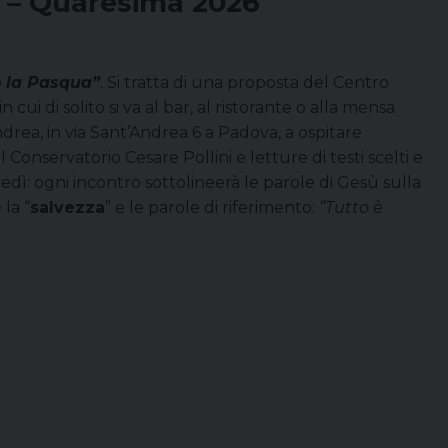
a – Quaresima 2026
o la Pasqua”
. Si tratta di una proposta del Centro
cui di solito si va al bar, al ristorante o alla mensa
drea, in via Sant’Andrea 6 a Padova, a ospitare
Conservatorio Cesare Pollini e letture di testi scelti e
dì: ogni incontro sottolineerà le parole di Gesù sulla
 la “
salvezza
” e le parole di riferimento:
“Tutto è