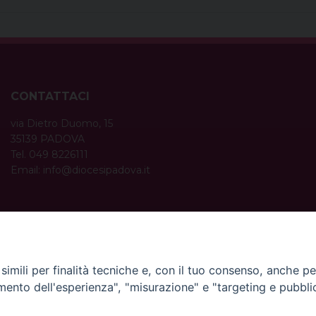
CONTATTACI
via Dietro Duomo, 15
35139 PADOVA
Tel. 049 8226111
Email:
info@diocesipadova.it
ORARI UFFICI
Dal lunedì al venerdì dalle 09:00 alle 12:30.
Pomeriggio solo su appuntamento.
imili per finalità tecniche e, con il tuo consenso, anche per 
amento dell'esperienza", "misurazione" e "targeting e pubbli