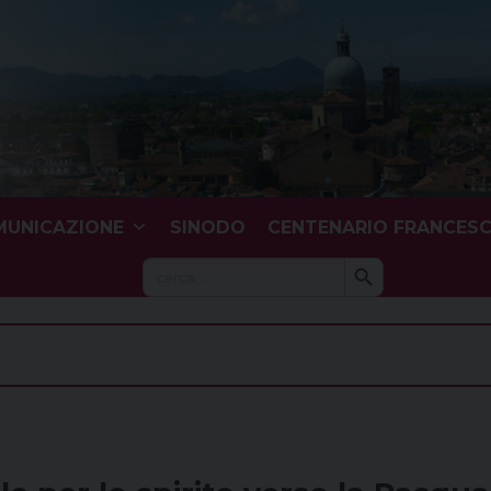
UNICAZIONE
SINODO
CENTENARIO FRANCES
Search Button
Search
for: