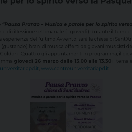
e per lo spirito verso la Pasqu
o
“Pausa Pranzo – Musica e parole per lo spirito vers
o di riflessione settimanale (il giovedì) durante il tempo in 
 esperienza dell’ultimo Avvento, sarà la chiesa di Sant’An
(gustando) brani di musica offerti da giovani musicisti del 
 Goldoni.
Quattro gli appuntamenti in programma, il giove
gramma
giovedì 26 marzo dalle 13.00 alle 13.30
il tema è
niversitariopd.it
,
www.centrouniversitariopd.it