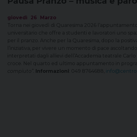
Pausa Pranzo – musica e parol
giovedì
26
Marzo
Torna nei giovedì di Quaresima 2026 l’appuntament
universitario che offre a studenti e lavoratori uno spazi
per il pranzo.
Anche per la Quaresima, dopo la positiva
l’iniziativa, per vivere un momento di pace ascoltando 
interpretati dagli allievi dell’Accademia teatrale Carlo
croce.
Nel quarto ed ultimo appuntamento in pro
compiuto”.
Informazioni
: 049 8764688,
info@centrou