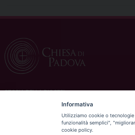
STORIA DELLA DIOCESI
La Diocesi di Padova è una sede della Chiesa cattolica in
Informativa
Italia suffraganea del Patriarcato di Venezia, appartenente
Utilizziamo cookie o tecnologie s
alla Regione Ecclesiastica Triveneto.
funzionalità semplici", "miglior
È costituita da 454 parrocchie situate nelle province di
cookie policy.
Padova, Vicenza, Venezia, Treviso, Belluno.