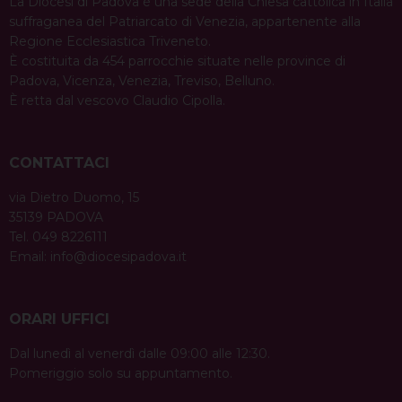
La Diocesi di Padova è una sede della Chiesa cattolica in Italia
suffraganea del Patriarcato di Venezia, appartenente alla
Regione Ecclesiastica Triveneto.
È costituita da 454 parrocchie situate nelle province di
Padova, Vicenza, Venezia, Treviso, Belluno.
È retta dal vescovo Claudio Cipolla.
CONTATTACI
via Dietro Duomo, 15
35139 PADOVA
Tel. 049 8226111
Email:
info@diocesipadova.it
ORARI UFFICI
Dal lunedì al venerdì dalle 09:00 alle 12:30.
Pomeriggio solo su appuntamento.