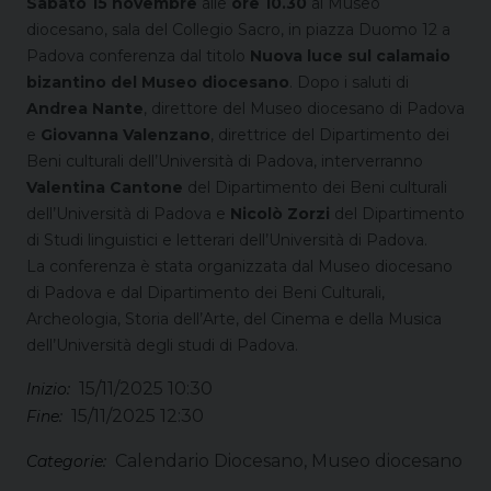
Sabato 15 novembre
alle
ore 10.30
al Museo
diocesano, sala del Collegio Sacro, in piazza Duomo 12 a
Padova conferenza dal titolo
Nuova luce sul calamaio
bizantino del Museo diocesano
. Dopo i saluti di
Andrea Nante
, direttore del Museo diocesano di Padova
e
Giovanna Valenzano
, direttrice del Dipartimento dei
Beni culturali dell’Università di Padova, interverranno
Valentina Cantone
del Dipartimento dei Beni culturali
dell’Università di Padova e
Nicolò Zorzi
del Dipartimento
di Studi linguistici e letterari dell’Università di Padova.
La conferenza è stata organizzata dal Museo diocesano
di Padova e dal Dipartimento dei Beni Culturali,
Archeologia, Storia dell’Arte, del Cinema e della Musica
dell’Università degli studi di Padova.
15/11/2025 10:30
Inizio:
15/11/2025 12:30
Fine:
Calendario Diocesano, Museo diocesano
Categorie: