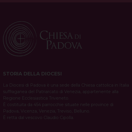
o
e
s
I
p
a
k
s
n
p
m
t
STORIA DELLA DIOCESI
La Diocesi di Padova è una sede della Chiesa cattolica in Italia
suffraganea del Patriarcato di Venezia, appartenente alla
Regione Ecclesiastica Triveneto.
È costituita da 454 parrocchie situate nelle province di
Padova, Vicenza, Venezia, Treviso, Belluno.
È retta dal vescovo Claudio Cipolla.