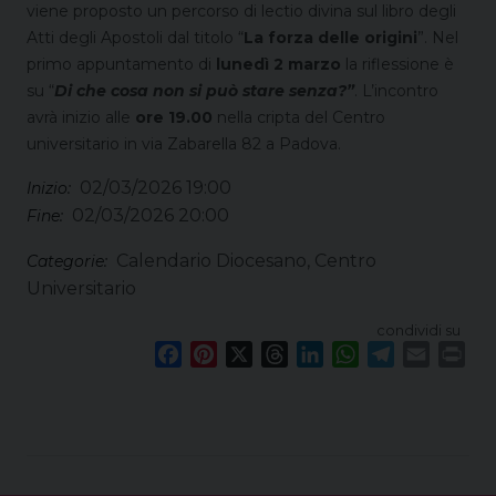
viene proposto un percorso di lectio divina sul libro degli
Atti degli Apostoli dal titolo “
La forza delle origini
”. Nel
primo appuntamento di
lunedì 2 marzo
la riflessione è
su “
Di che cosa non si può stare senza?”
. L’incontro
avrà inizio alle
ore 19.00
nella cripta del Centro
universitario in via Zabarella 82 a Padova.
02/03/2026 19:00
Inizio:
02/03/2026 20:00
Fine:
Calendario Diocesano, Centro
Categorie:
Universitario
condividi su
F
P
X
T
L
W
T
E
P
a
i
h
i
h
e
m
r
c
n
r
n
a
l
a
i
e
t
e
k
t
e
i
n
b
e
a
e
s
g
l
t
o
r
d
d
A
r